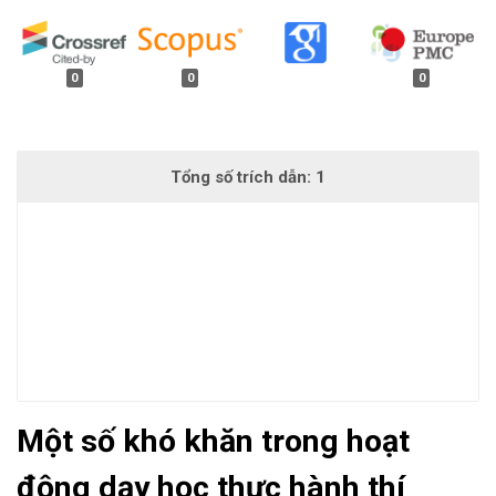
##plugins.generic.badges.manag
0
0
0
Một số khó khăn trong hoạt
động dạy học thực hành thí