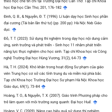
theo học chế tín chỉ tại Trường Đại học Cần Thơ. Tạp chí Khoa
học Đại học Cần Thơ, 201, 176-182
Đinh, Q. B., & Nguyễn, Đ. T. (1996). Lí luận dạy học Sinh học phần
đại cương (Tái bản lần thứ tư) (pp. 200 pp): Hà Nội: Nxb Giáo
dục.
Đỗ, T. T. (2023). Sử dụng thí nghiệm trong dạy học nội dung cảm
ứng, sinh trưởng và phát triển - Sinh học 11 nhằm phát triển
năng lực thực nghiệm cho học sinh. Tạp chí Khoa học và Công
nghệ Trường Đại học Hùng Vương, 31(2), 64-73
Hà, T. H. (2024). Khó khăn trong hoạt động Sư phạm của giáo
viên Trung học cơ sở các tỉnh trung du và miền núi phía bắc.
Tạp chí Khoa học Trường Đại học Sư phạm Hà Nội: Khoa học
Giáo dục, 69(1), 73-84
Hoàng, T. O., & Nguyễn, T. X. (2007). Giáo trình Phương pháp cho
trẻ làm quen với môi trường xung quanh: Đại học Huế.
Hoàng, V. C. (2009). Nâng cao hiệu quả sử dụng thí nghiệm