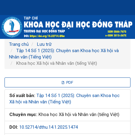
Điều
hướng
chính
Nội
dung
chính
Thanh
Trang chủ
Lưu trữ
bên
Tập 14 Số 1 (2025): Chuyên san Khoa học Xã hội và
Nhân văn (Tiếng Việt)
Khoa học Xã hội và Nhân văn (tiếng Việt)
Thanh
PDF
bên
Số xuất bản:
Tập 14 Số 1 (2025): Chuyên san Khoa học
Xã hội và Nhân văn (Tiếng Việt)
bài
Chuyên mục:
Khoa học Xã hội và Nhân văn (tiếng Việt)
viết
DOI:
10.52714/dthu.14.1.2025.1474