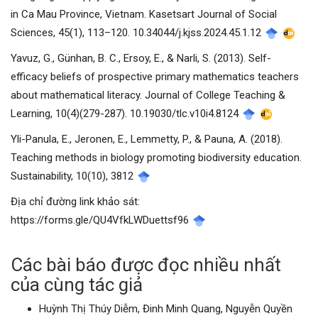
in Ca Mau Province, Vietnam. Kasetsart Journal of Social
Sciences, 45(1), 113–120. 10.34044/j.kjss.2024.45.1.12
Yavuz, G., Günhan, B. C., Ersoy, E., & Narli, S. (2013). Self-
efficacy beliefs of prospective primary mathematics teachers
about mathematical literacy. Journal of College Teaching &
Learning, 10(4)(279-287). 10.19030/tlc.v10i4.8124
Yli-Panula, E., Jeronen, E., Lemmetty, P., & Pauna, A. (2018).
Teaching methods in biology promoting biodiversity education.
Sustainability, 10(10), 3812
Địa chỉ đường link khảo sát:
https://forms.gle/QU4VfkLWDuettsf96
Các bài báo được đọc nhiều nhất
của cùng tác giả
Huỳnh Thị Thúy Diễm, Đinh Minh Quang, Nguyễn Quyền