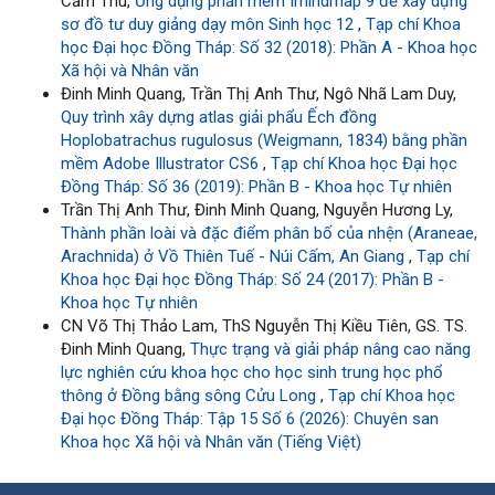
Cẩm Thu,
Ứng dụng phần mềm Imindmap 9 để xây dựng
sơ đồ tư duy giảng dạy môn Sinh học 12
,
Tạp chí Khoa
học Đại học Đồng Tháp: Số 32 (2018): Phần A - Khoa học
Xã hội và Nhân văn
Đinh Minh Quang, Trần Thị Anh Thư, Ngô Nhã Lam Duy,
Quy trình xây dựng atlas giải phẩu Ếch đồng
Hoplobatrachus rugulosus (Weigmann, 1834) bằng phần
mềm Adobe Illustrator CS6
,
Tạp chí Khoa học Đại học
Đồng Tháp: Số 36 (2019): Phần B - Khoa học Tự nhiên
Trần Thị Anh Thư, Đinh Minh Quang, Nguyễn Hương Ly,
Thành phần loài và đặc điểm phân bố của nhện (Araneae,
Arachnida) ở Vồ Thiên Tuế - Núi Cấm, An Giang
,
Tạp chí
Khoa học Đại học Đồng Tháp: Số 24 (2017): Phần B -
Khoa học Tự nhiên
CN Võ Thị Thảo Lam, ThS Nguyễn Thị Kiều Tiên, GS. TS.
Đinh Minh Quang,
Thực trạng và giải pháp nâng cao năng
lực nghiên cứu khoa học cho học sinh trung học phổ
thông ở Đồng bằng sông Cửu Long
,
Tạp chí Khoa học
Đại học Đồng Tháp: Tập 15 Số 6 (2026): Chuyên san
Khoa học Xã hội và Nhân văn (Tiếng Việt)