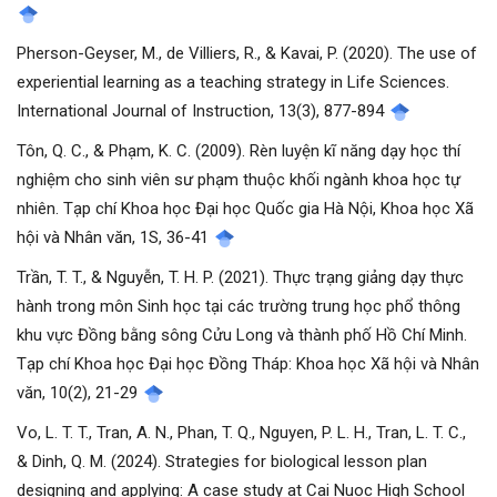
Pherson-Geyser, M., de Villiers, R., & Kavai, P. (2020). The use of
experiential learning as a teaching strategy in Life Sciences.
International Journal of Instruction, 13(3), 877-894
Tôn, Q. C., & Phạm, K. C. (2009). Rèn luyện kĩ năng dạy học thí
nghiệm cho sinh viên sư phạm thuộc khối ngành khoa học tự
nhiên. Tạp chí Khoa học Đại học Quốc gia Hà Nội, Khoa học Xã
hội và Nhân văn, 1S, 36-41
Trần, T. T., & Nguyễn, T. H. P. (2021). Thực trạng giảng dạy thực
hành trong môn Sinh học tại các trường trung học phổ thông
khu vực Đồng bằng sông Cửu Long và thành phố Hồ Chí Minh.
Tạp chí Khoa học Đại học Đồng Tháp: Khoa học Xã hội và Nhân
văn, 10(2), 21-29
Vo, L. T. T., Tran, A. N., Phan, T. Q., Nguyen, P. L. H., Tran, L. T. C.,
& Dinh, Q. M. (2024). Strategies for biological lesson plan
designing and applying: A case study at Cai Nuoc High School