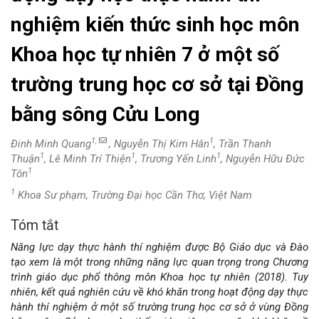
nghiệm kiến thức sinh học môn
Khoa học tự nhiên 7 ở một số
trường trung học cơ sở tại Đồng
bằng sông Cửu Long
1,
1
Đinh Minh Quang
, Nguyễn Thị Kim Hân
, Trần Thanh
1
1
1
Thuận
, Lê Minh Trí Thiện
, Trương Yến Linh
, Nguyễn Hữu Đức
1
Tôn
1
Khoa Sư phạm, Trường Đại học Cần Thơ, Việt Nam
Tóm tắt
Nội
Năng lực dạy thực hành thí nghiệm được Bộ Giáo dục và Đào
dung
tạo xem là một trong những năng lực quan trọng trong Chương
trình giáo dục phổ thông môn Khoa học tự nhiên (2018). Tuy
chính
nhiên, kết quả nghiên cứu về khó khăn trong hoạt động dạy thực
hành thí nghiệm ở một số trường trung học cơ sở ở vùng Đồng