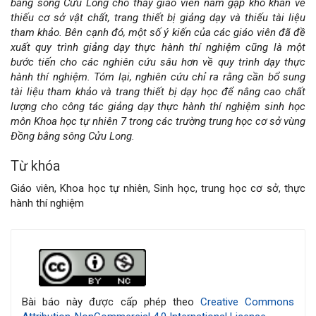
của
bằng sông Cửu Long cho thấy giáo viên nam gặp khó khăn về
thiếu cơ sở vật chất, trang thiết bị giảng dạy và thiếu tài liệu
bài
tham khảo. Bên cạnh đó, một số ý kiến của các giáo viên đã đề
xuất quy trình giảng dạy thực hành thí nghiệm cũng là một
viết
bước tiến cho các nghiên cứu sâu hơn về quy trình dạy thực
hành thí nghiệm. Tóm lại, nghiên cứu chỉ ra rằng cần bổ sung
tài liệu tham khảo và trang thiết bị dạy học để nâng cao chất
lượng cho công tác giảng dạy thực hành thí nghiệm sinh học
môn Khoa học tự nhiên 7 trong các trường trung học cơ sở vùng
Đồng bằng sông Cửu Long.
Từ khóa
Giáo viên, Khoa học tự nhiên, Sinh học, trung học cơ sở, thực
hành thí nghiệm
Chi
tiết
bài
Bài báo này được cấp phép theo
Creative Commons