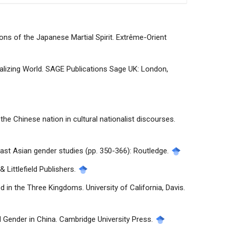
ns of the Japanese Martial Spirit. Extrême-Orient
obalizing World. SAGE Publications Sage UK: London,
 the Chinese nation in cultural nationalist discourses.
 East Asian gender studies (pp. 350-366): Routledge.
 Littlefield Publishers.
d in the Three Kingdoms. University of California, Davis.
d Gender in China. Cambridge University Press.