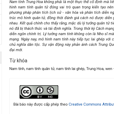
Nam tính Trung Hoa không phải là một thực thể cố định mà liên
dung
hình nam tính quân tử đóng vai trò quan trọng kiến tạo nê
phương pháp phân tích lịch sử - văn hóa và phân tích diễn ngô
chính
trúc mô hình quân tử, đồng thời đánh giá cách nó được diễn gi
nhau. Kết quả chính cho thấy rằng, mặc dù lý tưởng quân tử ti
của
nó đã bị thách thức và tái định nghĩa. Trong thời kỳ Cách mạn
diễn ngôn chính trị. Lý tưởng nam tính không còn là Nho sĩ m
bài
mạng. Ngày nay, mô hình nam tính này tiếp tục lai ghép với cá
chủ nghĩa dân tộc. Sự vận động này phản ánh cách Trung Qu
viết
đại mới.
Từ khóa
Nam tính, nam tính quân tử, nam tính lai ghép, Trung Hoa, wen
Chi
tiết
bài
Bài báo này được cấp phép theo
Creative Commons Attribut