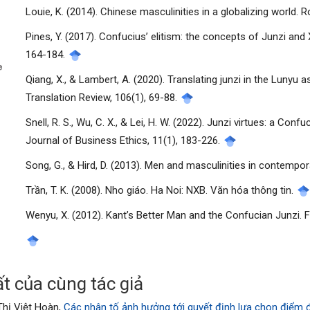
Louie, K. (2014). Chinese masculinities in a globalizing world. 
Pines, Y. (2017). Confucius’ elitism: the concepts of Junzi an
manager.settings.showBlockTitle##
164-184.
Qiang, X., & Lambert, A. (2020). Translating junzi in the Lunyu
Translation Review, 106(1), 69-88.
Snell, R. S., Wu, C. X., & Lei, H. W. (2022). Junzi virtues: a Co
Journal of Business Ethics, 11(1), 183-226.
Song, G., & Hird, D. (2013). Men and masculinities in contemporar
Trần, T. K. (2008). Nho giáo. Ha Noi: NXB. Văn hóa thông tin.
Wenyu, X. (2012). Kant’s Better Man and the Confucian Junzi. F
t của cùng tác giả
Thị Việt Hoàn,
Các nhân tố ảnh hưởng tới quyết định lựa chọn điểm