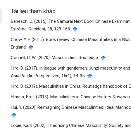
viết
Tài liệu tham khảo
Benesch, O. (2015). The Samurai Next Door: Chinese Examinatio
Extrême-Occident, 38, 129-168.
Chow, Y. F. (2015). Book review: Chinese Masculinities in a Gl
England.
Connell, R. W. (2020). Masculinities. Routledge.
Hird, D. (2017). In league with gentlemen: Junzi masculinity and
Asia Pacific Perspectives, 15(1), 14-35.
Hird, D. (2019). Masculinities in China, Routledge handbook of
Hinsch, Bret. (2013). Masculinities in Chinese History. Rowman &
Hui, Y. (2020). Reimagining Chinese Masculinities: Ideal Manhoo
Louie, Kam (2002). Theorising Chinese Masculinity: Society an