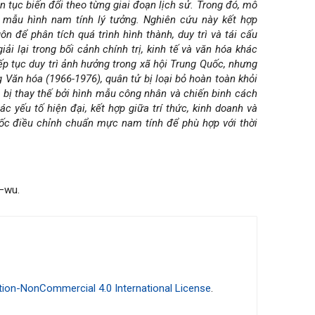
 tục biến đổi theo từng giai đoạn lịch sử. Trong đó, mô
n mẫu hình nam tính lý tưởng. Nghiên cứu này kết hợp
n để phân tích quá trình hình thành, duy trì và tái cấu
ải lại trong bối cảnh chính trị, kinh tế và văn hóa khác
ếp tục duy trì ảnh hưởng trong xã hội Trung Quốc, nhưng
g Văn hóa (1966-1976), quân tử bị loại bỏ hoàn toàn khỏi
à bị thay thế bởi hình mẫu công nhân và chiến binh cách
c yếu tố hiện đại, kết hợp giữa trí thức, kinh doanh và
ốc điều chỉnh chuẩn mực nam tính để phù hợp với thời
 –wu.
ion-NonCommercial 4.0 International License
.