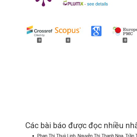
-
see details
##plugins.generic.badges.
0
0
0
Các bài báo được đọc nhiều nhấ
Phan Thị Thuỳ Linh, Nguyễn Thị Thanh Nga, Trần 