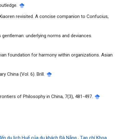
Routledge.
d Xiaoren revisited. A concise companion to Confucius,
 as gentleman: underlying norms and deviances.
nfucian foundation for harmony within organizations. Asian
y China (Vol. 6). Brill.
rontiers of Philosophy in China, 7(3), 481-497.
 đến du lịch Huế của du khách Đà Nẵng
,
Tạp chí Khoa