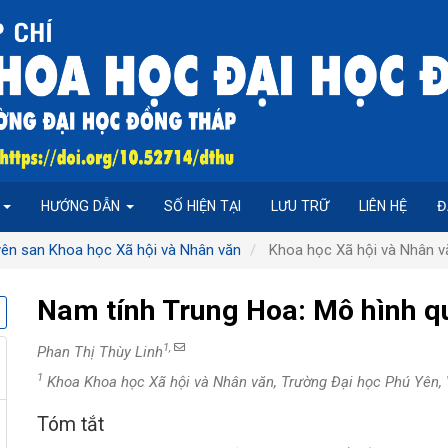
P
HƯỚNG DẪN
SỐ HIỆN TẠI
LƯU TRỮ
LIÊN HỆ
Đ
yên san Khoa học Xã hội và Nhân văn
Khoa học Xã hội và Nhân vă
Nam tính Trung Hoa: Mô hình qu
1,
Phan Thị Thùy Linh
1
Khoa Khoa học Xã hội và Nhân văn, Trường Đại học Phú Yên,
Tóm tắt
Nội