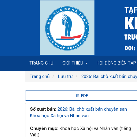
Điều
hướng
chính
Nội
dung
chính
Thanh
bên
TRANG CHỦ
GIỚI THIỆU
HỘI ĐỒNG BIÊN TẬ
Trang chủ
Lưu trữ
2026: Bài chờ xuất bản chu
Thanh
PDF
bên
Số xuất bản:
2026: Bài chờ xuất bản chuyên san
Khoa học Xã hội và Nhân văn
bài
Chuyên mục:
Khoa học Xã hội và Nhân văn (tiếng
viết
Việt)