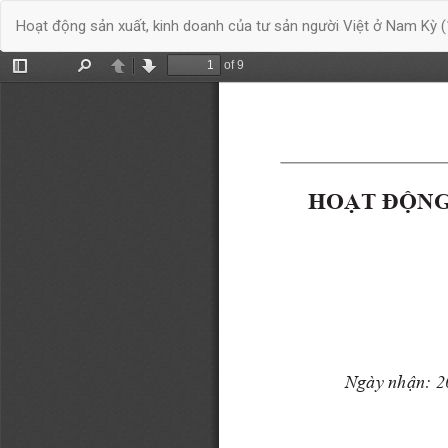
Quay
Hoạt động sản xuất, kinh doanh của tư sản người Việt ở Nam Kỳ 
trở
lại
chi
tiết
bài
báo