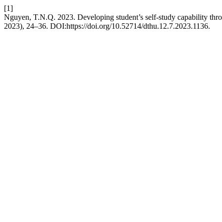
[1]
Nguyen, T.N.Q. 2023. Developing student’s self-study capability th
2023), 24–36. DOI:https://doi.org/10.52714/dthu.12.7.2023.1136.