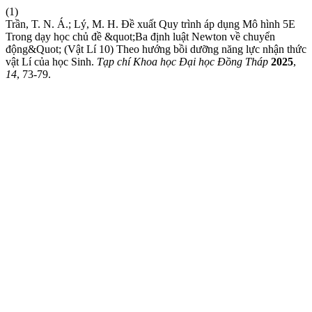
(1)
Trần, T. N. Á.; Lý, M. H. Đề xuất Quy trình áp dụng Mô hình 5E
Trong dạy học chủ đề &quot;Ba định luật Newton về chuyển
động&Quot; (Vật Lí 10) Theo hướng bồi dưỡng năng lực nhận thức
vật Lí của học Sinh.
Tạp chí Khoa học Đại học Đồng Tháp
2025
,
14
, 73-79.