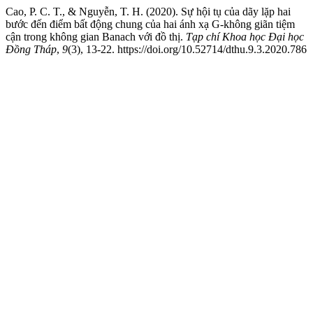
Cao, P. C. T., & Nguyễn, T. H. (2020). Sự hội tụ của dãy lặp hai
bước đến điểm bất động chung của hai ánh xạ G-không giãn tiệm
cận trong không gian Banach với đồ thị.
Tạp chí Khoa học Đại học
Đồng Tháp
,
9
(3), 13-22. https://doi.org/10.52714/dthu.9.3.2020.786