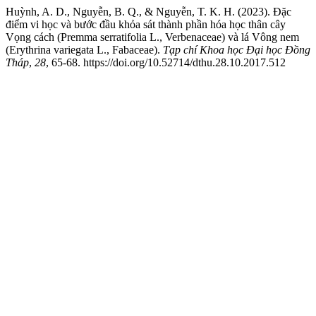
Huỳnh, A. D., Nguyễn, B. Q., & Nguyễn, T. K. H. (2023). Đặc
điểm vi học và bước đầu khỏa sát thành phần hóa học thân cây
Vọng cách (Premma serratifolia L., Verbenaceae) và lá Vông nem
(Erythrina variegata L., Fabaceae).
Tạp chí Khoa học Đại học Đồng
Tháp
,
28
, 65-68. https://doi.org/10.52714/dthu.28.10.2017.512