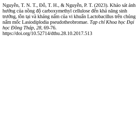
Nguyễn, T. N. T., Đỗ, T. H., & Nguyễn, P. T. (2023). Khảo sát ảnh
hưởng của nồng độ carboxymethyl cellulose đến khả năng sinh
trưởng, tồn tại và kháng nấm của vi khuẩn Lactobacillus trên chủng
nấm mốc Lasiodiplodia pseudotheobromae.
Tạp chí Khoa học Đại
học Đồng Tháp
,
28
, 69-76.
https://doi.org/10.52714/dthu.28.10.2017.513