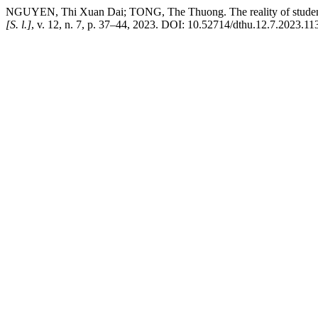
NGUYEN, Thi Xuan Dai; TONG, The Thuong. The reality of students’
[S. l.]
, v. 12, n. 7, p. 37–44, 2023. DOI: 10.52714/dthu.12.7.2023.113