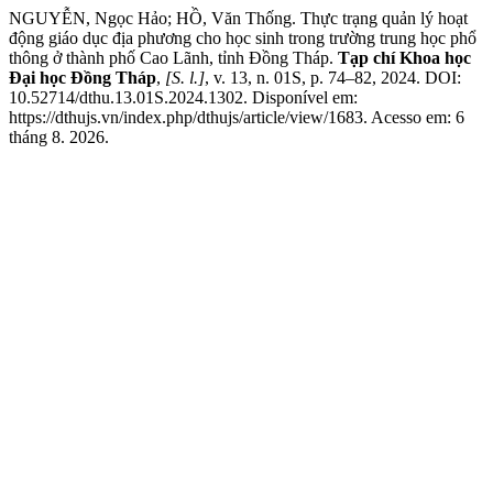
NGUYỄN, Ngọc Hảo; HỒ, Văn Thống. Thực trạng quản lý hoạt
động giáo dục địa phương cho học sinh trong trường trung học phổ
thông ở thành phố Cao Lãnh, tỉnh Đồng Tháp.
Tạp chí Khoa học
Đại học Đồng Tháp
,
[S. l.]
, v. 13, n. 01S, p. 74–82, 2024. DOI:
10.52714/dthu.13.01S.2024.1302. Disponível em:
https://dthujs.vn/index.php/dthujs/article/view/1683. Acesso em: 6
tháng 8. 2026.