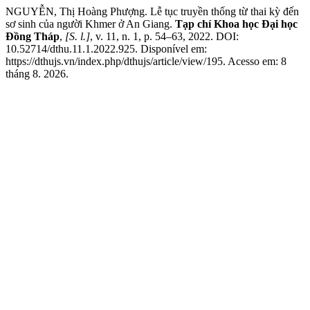
NGUYỄN, Thị Hoàng Phượng. Lễ tục truyền thống từ thai kỳ đến
sơ sinh của người Khmer ở An Giang.
Tạp chí Khoa học Đại học
Đồng Tháp
,
[S. l.]
, v. 11, n. 1, p. 54–63, 2022. DOI:
10.52714/dthu.11.1.2022.925. Disponível em:
https://dthujs.vn/index.php/dthujs/article/view/195. Acesso em: 8
tháng 8. 2026.