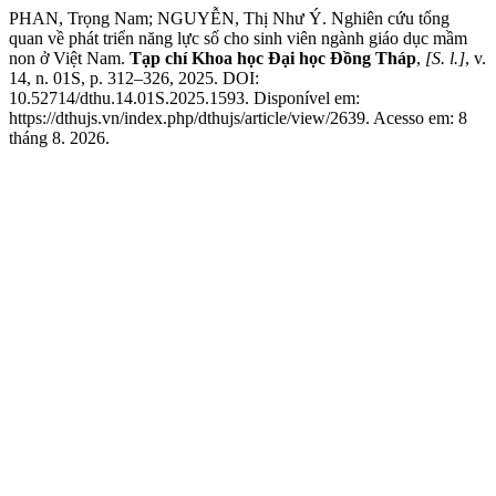
PHAN, Trọng Nam; NGUYỄN, Thị Như Ý. Nghiên cứu tổng
quan về phát triển năng lực số cho sinh viên ngành giáo dục mầm
non ở Việt Nam.
Tạp chí Khoa học Đại học Đồng Tháp
,
[S. l.]
, v.
14, n. 01S, p. 312–326, 2025. DOI:
10.52714/dthu.14.01S.2025.1593. Disponível em:
https://dthujs.vn/index.php/dthujs/article/view/2639. Acesso em: 8
tháng 8. 2026.