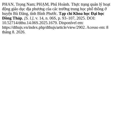
PHAN, Trọng Nam; PHẠM, Phú Hoành. Thực trạng quản lý hoạt
động giáo dục địa phương của các trường trung học phổ thông ở
huyện Bù Đăng, tỉnh Bình Phước.
Tạp chí Khoa học Đại học
Đồng Tháp
,
[S. l.]
, v. 14, n. 06S, p. 93–107, 2025. DOI:
10.52714/dthu.14.06S.2025.1679. Disponível em:
https://dthujs.vn/index.php/dthujs/article/view/2902. Acesso em: 8
tháng 8. 2026.