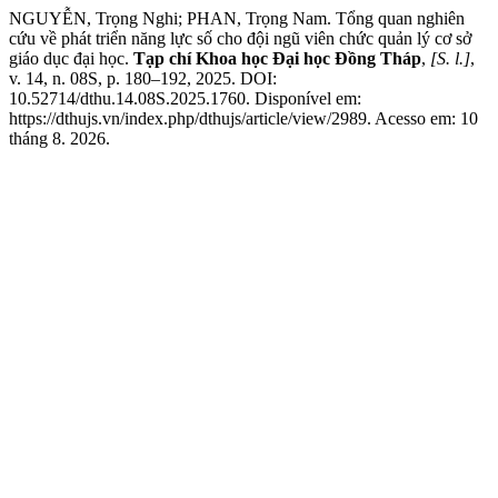
NGUYỄN, Trọng Nghi; PHAN, Trọng Nam. Tổng quan nghiên
cứu về phát triển năng lực số cho đội ngũ viên chức quản lý cơ sở
giáo dục đại học.
Tạp chí Khoa học Đại học Đồng Tháp
,
[S. l.]
,
v. 14, n. 08S, p. 180–192, 2025. DOI:
10.52714/dthu.14.08S.2025.1760. Disponível em:
https://dthujs.vn/index.php/dthujs/article/view/2989. Acesso em: 10
tháng 8. 2026.