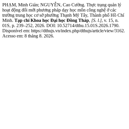
PHẠM, Minh Giản; NGUYỄN, Cao Cường. Thực trạng quản lý
hoạt động đổi mới phương pháp dạy học môn công nghệ ở các
trường trung học cơ sở phường Thạnh Mỹ Tây, Thành phố Hồ Chí
Minh.
Tạp chí Khoa học Đại học Đồng Tháp
,
[S. l.]
, v. 15, n.
01S, p. 239–252, 2026. DOI: 10.52714/dthu.15.01S.2026.1790.
Disponível em: https://dthujs.vn/index.php/dthujs/article/view/3162.
Acesso em: 8 tháng 8. 2026.