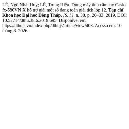
LÊ, Ngô Nhật Huy; LÊ, Trung Hiếu. Dùng máy tính cầm tay Casio
fx-580VN X hỗ trợ giải một số dạng toán giải tích lớp 12.
Tạp chí
Khoa học Đại học Đồng Tháp
,
[S. l.]
, n. 38, p. 26–33, 2019. DOI:
10.52714/dthu.38.6.2019.695. Disponível em:
https://dthujs.vn/index.php/dthujs/article/view/403. Acesso em: 10
tháng 8. 2026.