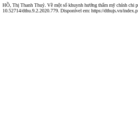
HỒ, Thị Thanh Thuỷ. Về một số khuynh hướng thẩm mỹ chính chi p
10.52714/dthu.9.2.2020.779. Disponível em: https://dthujs.vn/index.p