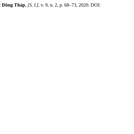
ọc Đồng Tháp
,
[S. l.]
, v. 9, n. 2, p. 68–73, 2020. DOI: