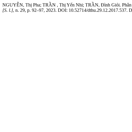
NGUYỄN, Thị Pha; TRẦN , Thị Yến Nhi; TRẦN, Đình Giỏi. Phân lập 
[S. l.]
, n. 29, p. 92–97, 2023. DOI: 10.52714/dthu.29.12.2017.537. Di