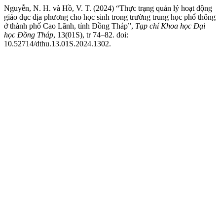
Nguyễn, N. H. và Hồ, V. T. (2024) “Thực trạng quản lý hoạt động
giáo dục địa phương cho học sinh trong trường trung học phổ thông
ở thành phố Cao Lãnh, tỉnh Đồng Tháp”,
Tạp chí Khoa học Đại
học Đồng Tháp
, 13(01S), tr 74–82. doi:
10.52714/dthu.13.01S.2024.1302.