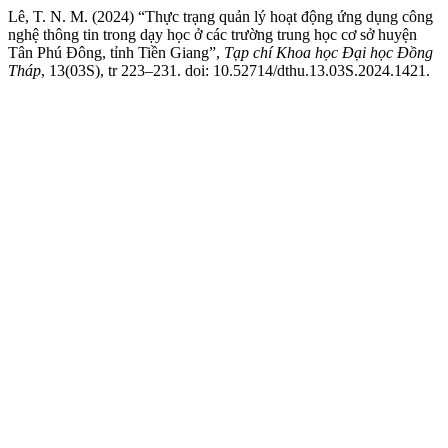
Lê, T. N. M. (2024) “Thực trạng quản lý hoạt động ứng dụng công
nghệ thông tin trong dạy học ở các trường trung học cơ sở huyện
Tân Phú Đông, tỉnh Tiền Giang”,
Tạp chí Khoa học Đại học Đồng
Tháp
, 13(03S), tr 223–231. doi: 10.52714/dthu.13.03S.2024.1421.