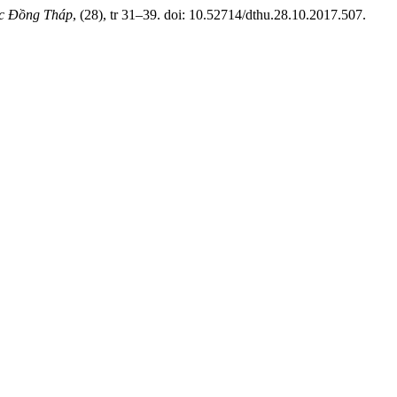
ọc Đồng Tháp
, (28), tr 31–39. doi: 10.52714/dthu.28.10.2017.507.