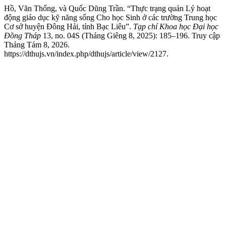
Hồ, Văn Thống, và Quốc Dũng Trần. “Thực trạng quản Lý hoạt
động giáo dục kỹ năng sống Cho học Sinh ở các trường Trung học
Cơ sở huyện Đông Hải, tỉnh Bạc Liêu”.
Tạp chí Khoa học Đại học
Đồng Tháp
13, no. 04S (Tháng Giêng 8, 2025): 185–196. Truy cập
Tháng Tám 8, 2026.
https://dthujs.vn/index.php/dthujs/article/view/2127.