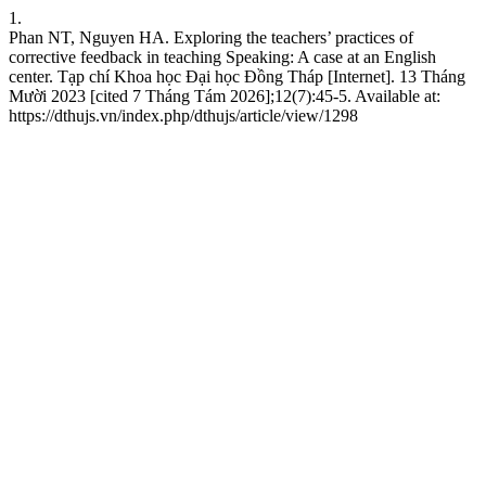
1.
Phan NT, Nguyen HA. Exploring the teachers’ practices of
corrective feedback in teaching Speaking: A case at an English
center. Tạp chí Khoa học Đại học Đồng Tháp [Internet]. 13 Tháng
Mười 2023 [cited 7 Tháng Tám 2026];12(7):45-5. Available at:
https://dthujs.vn/index.php/dthujs/article/view/1298