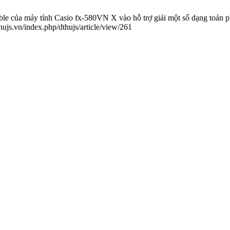
của máy tính Casio fx-580VN X vào hỗ trợ giải một số dạng toán ph
hujs.vn/index.php/dthujs/article/view/261