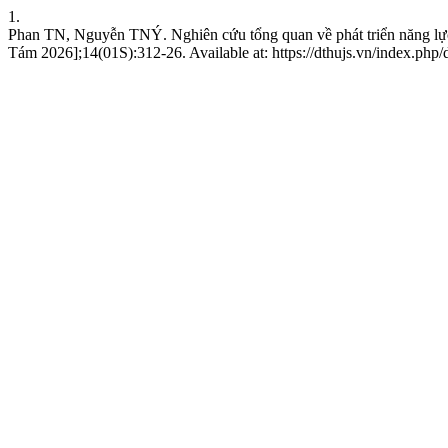
1.
Phan TN, Nguyễn TNÝ. Nghiên cứu tổng quan về phát triển năng lực
Tám 2026];14(01S):312-26. Available at: https://dthujs.vn/index.php/d