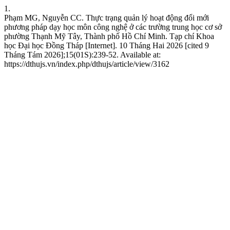
1.
Phạm MG, Nguyễn CC. Thực trạng quản lý hoạt động đổi mới
phương pháp dạy học môn công nghệ ở các trường trung học cơ sở
phường Thạnh Mỹ Tây, Thành phố Hồ Chí Minh. Tạp chí Khoa
học Đại học Đồng Tháp [Internet]. 10 Tháng Hai 2026 [cited 9
Tháng Tám 2026];15(01S):239-52. Available at:
https://dthujs.vn/index.php/dthujs/article/view/3162