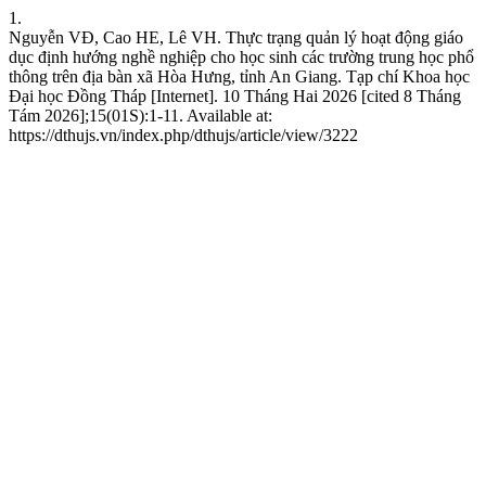
1.
Nguyễn VĐ, Cao HE, Lê VH. Thực trạng quản lý hoạt động giáo
dục định hướng nghề nghiệp cho học sinh các trường trung học phổ
thông trên địa bàn xã Hòa Hưng, tỉnh An Giang. Tạp chí Khoa học
Đại học Đồng Tháp [Internet]. 10 Tháng Hai 2026 [cited 8 Tháng
Tám 2026];15(01S):1-11. Available at:
https://dthujs.vn/index.php/dthujs/article/view/3222