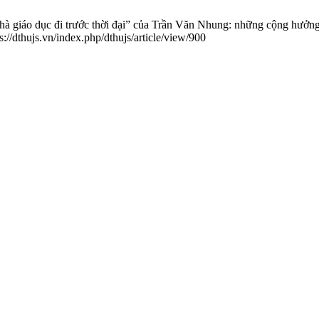
áo dục đi trước thời đại” của Trần Văn Nhung: những cộng hưởng và
://dthujs.vn/index.php/dthujs/article/view/900