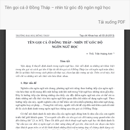
Quay
Tên gọi cá ở Đồng Tháp – nhìn từ góc độ ngôn ngữ học
trở
lại
Tải xuống
chi
Tải xuống PDF
tiết
bài
báo