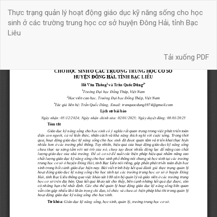
Quay
Thực trạng quản lý hoạt động giáo dục kỹ năng sống cho học
trở
sinh ở các trường trung học cơ sở huyện Đông Hải, tỉnh Bạc
lại
Liêu
chi
tiết
Tải xuống
bài
Tải xuống PDF
báo