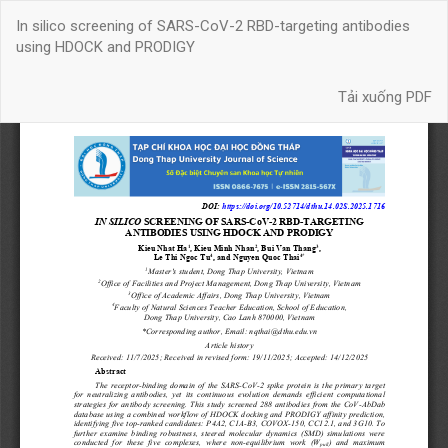
Quay
In silico screening of SARS-CoV-2 RBD-targeting antibodies
trở
using HDOCK and PRODIGY
lại
chi
Tải xuống
tiết
Tải xuống PDF
bài
báo