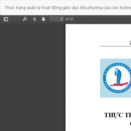
Quay
Thực trạng quản lý hoạt động giáo dục địa phương của các trườn
trở
lại
chi
tiết
bài
báo