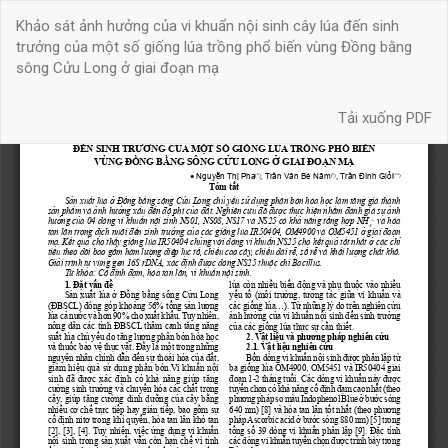
Quay
Khảo sát ảnh hưởng của vi khuẩn nội sinh cây lúa đến sinh
trở
trưởng của một số giống lúa trồng phổ biến vùng Đồng bằng
lại
sông Cửu Long ở giai đoạn mạ
chi
tiết
Tải xuống
bài
Tải xuống PDF
báo