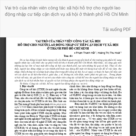
Quay
Vai trò của nhân viên công tác xã hội hỗ trợ cho người lao
trở
động nhập cư tiếp cận dịch vụ xã hội ở thành phố Hồ Chí Minh
lại
chi
Tải xuống
tiết
Tải xuống PDF
bài
báo