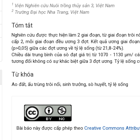
1
Viện Nghiên cứu Nuôi trồng thủy sản 3, Việt Nam
2
Trường Đại học Nha Trang, Việt Nam
Tóm tắt
Nội
Nghiên cứu được thực hiện làm 2 giai đoạn, từ giai đoạn trôi 
dung
cấp 2, mỗi giai đoạn đều ương 3 đợt. Kết quả ương giai đoạn
(p>0,05) giữa các đợt ương về tỷ lệ sống (từ 21,8-24%).
chính
Chiều dài trung bình của sò đạt giá trị từ 1070 - 1130 μm/ c
tương đối không có sự khác biệt giữa 3 đợt ương. Tỷ lệ sống c
của
Từ khóa
bài
Ao đất, ấu trùng trôi nổi, sinh trưởng, sò huyết, tỷ lệ sống
viết
Chi
tiết
bài
Bài báo này được cấp phép theo
Creative Commons Attribut