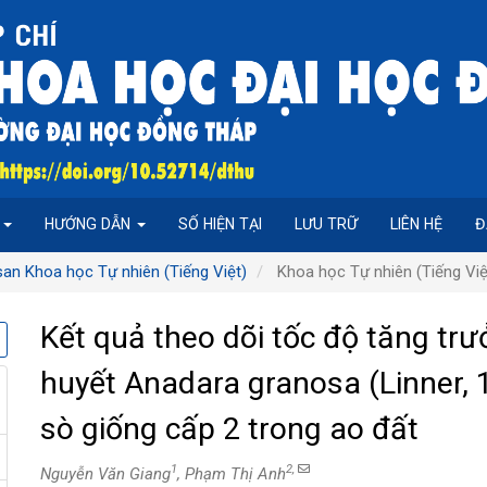
P
HƯỚNG DẪN
SỐ HIỆN TẠI
LƯU TRỮ
LIÊN HỆ
Đ
san Khoa học Tự nhiên (Tiếng Việt)
Khoa học Tự nhiên (Tiếng Việ
Kết quả theo dõi tốc độ tăng trư
huyết Anadara granosa (Linner, 1
sò giống cấp 2 trong ao đất
1
2,
Nguyễn Văn Giang
, Phạm Thị Anh