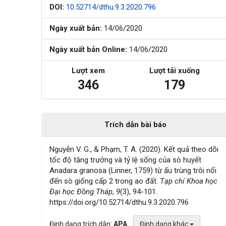
DOI:
10.52714/dthu.9.3.2020.796
Ngày xuất bản:
14/06/2020
Ngày xuất bản Online:
14/06/2020
Lượt xem
Lượt tải xuống
346
179
Trích dẫn bài báo
Nguyễn V. G., & Phạm, T. A. (2020). Kết quả theo dõi
tốc độ tăng trưởng và tỷ lệ sống của sò huyết
Anadara granosa (Linner, 1759) từ ấu trùng trôi nổi
đến sò giống cấp 2 trong ao đất.
Tạp chí Khoa học
Đại học Đồng Tháp
,
9
(3), 94-101.
https://doi.org/10.52714/dthu.9.3.2020.796
Định dạng trích dẫn:
APA
Định dạng khác