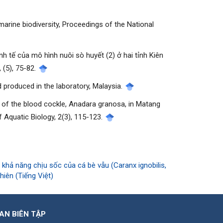
 marine biodiversity, Proceedings of the National
inh tế của mô hình nuôi sò huyết (2) ở hai tỉnh Kiên
 (5), 75-82.
d produced in the laboratory, Malaysia.
on of the blood cockle, Anadara granosa, in Matang
f Aquatic Biology, 2(3), 115-123.
khả năng chịu sốc của cá bè vẫu (Caranx ignobilis,
iên (Tiếng Việt)
AN BIÊN TẬP