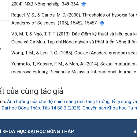
2004). NXB Nông nghiệp, 348-364.
Raquel, V. S., & Carlos, M. D. (2008). Thresholds of hypoxia for
Academy of Sciences, (105), 15452-15457.
Võ, M. T, & Ngô, T. T. T. (2013). Đặc điểm kỹ thuật và hiệu quả k
manager.settings.showBlockTitle##
Giang và Cà Mau. Tạp chí Nông nghiệp và Phát triển Nông thôn,
Wong, T. M., & Lim, T. G. (1985). Cockle (Anadara granosa) see
Yurimoto, T., Kassim, F. M., & Man, A. (2014). Sexual maturati
mangrove estuary, Peninsular Malaysia. International Journal o
t của cùng tác giả
anh,
Ảnh hưởng của chế độ chiếu sáng đến tăng trưởng, tỷ lệ sống và 
 Đại học Đồng Tháp: Tập 14 Số 2 (2025): Chuyên san Khoa học Tự nh
Í KHOA HỌC ĐẠI HỌC ĐỒNG THÁP
B