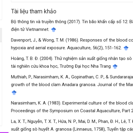
viết
Tài liệu tham khảo
Bộ thông tin và truyền thông (2017). Tin bão khẩn cấp số 12: 
điện tử Vietnamnet.
Davenport, J., & Wong, T. M. (1986). Responses of the blood coc
hypoxia and aerial exposure. Aquaculture, 56(2), 151-162.
Hoàng, T. B. Đ. (2004). Thử nghiệm sản xuất giống nhân tạo sò
tài nghiên cứu khoa học, Trường Đại học Nha Trang
Muthiah, P., Narasimham, K. A., Gopinathan, C. P., & Sundararajan
growth of the blood clam Anadara granosa. Journal of the Mari
Narasimham, K. A. (1983). Experimental culture of the blood c
Proceedings of the Symposium on Coastal Aquaculture, Part 
La, X. T., Nguyễn, T. X. T., Hứa, N. P., Mai, D. M., Phan, Đ. H., Lê
xuất giống sò huyết A. granosa (Linnaeus, 1758), Tuyển tập c