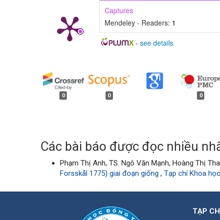
Captures
Mendeley - Readers:
1
-
see details
##plugins.generic.badges.
0
0
0
Các bài báo được đọc nhiều nhấ
Phạm Thị Anh, TS. Ngô Văn Mạnh, Hoàng Thị Th
Forsskål 1775) giai đoạn giống
,
Tạp chí Khoa học
TẠP CH