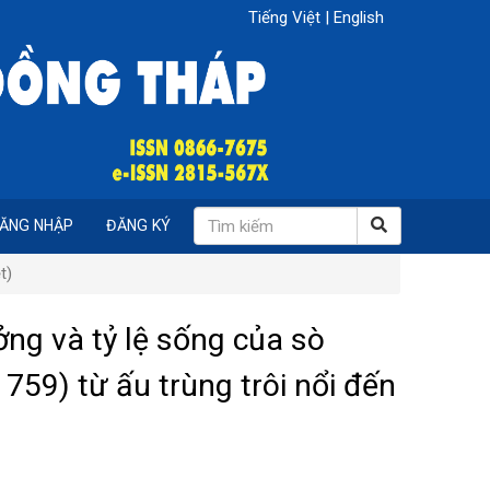
Tiếng Việt
|
English
ĂNG NHẬP
ĐĂNG KÝ
t)
ởng và tỷ lệ sống của sò
759) từ ấu trùng trôi nổi đến