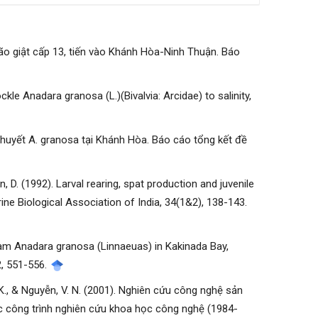
Bão giật cấp 13, tiến vào Khánh Hòa-Ninh Thuận. Báo
kle Anadara granosa (L.)(Bivalvia: Arcidae) to salinity,
 huyết A. granosa tại Khánh Hòa. Báo cáo tổng kết đề
, D. (1992). Larval rearing, spat production and juvenile
ne Biological Association of India, 34(1&2), 138-143.
lam Anadara granosa (Linnaeuas) in Kakinada Bay,
2, 551-556.
, T. K., & Nguyễn, V. N. (2001). Nghiên cứu công nghệ sản
ác công trình nghiên cứu khoa học công nghệ (1984-