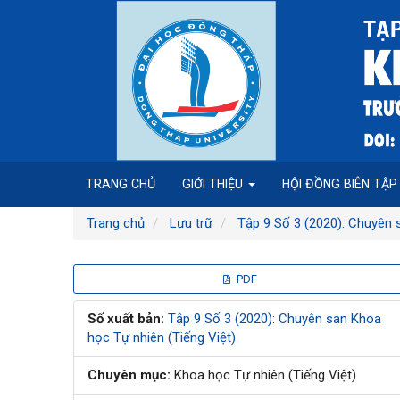
Điều
hướng
chính
Nội
dung
chính
Thanh
bên
TRANG CHỦ
GIỚI THIỆU
HỘI ĐỒNG BIÊN TẬ
Trang chủ
Lưu trữ
Tập 9 Số 3 (2020): Chuyên 
Thanh
PDF
bên
Số xuất bản:
Tập 9 Số 3 (2020): Chuyên san Khoa
học Tự nhiên (Tiếng Việt)
bài
Chuyên mục:
Khoa học Tự nhiên (Tiếng Việt)
viết