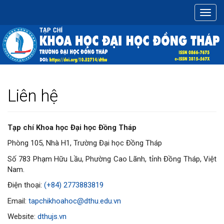
Điều
Toggl
hướng
navig
chính
Nội
dung
chính
Thanh
bên
Liên hệ
Tạp chí Khoa học Đại học Đồng Tháp
Phòng 105, Nhà H1, Trường Đại học Đồng Tháp
Số 783 Phạm Hữu Lầu, Phường Cao Lãnh, tỉnh Đồng Tháp, Việt
Nam.
Điện thoại:
(+84) 2773883819
Email:
tapchikhoahoc@dthu.edu.vn
Website:
dthujs.vn