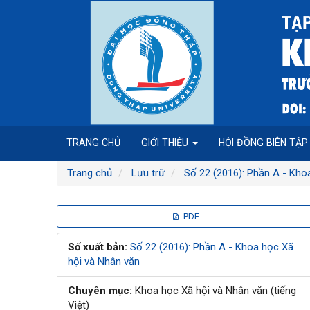
Điều
hướng
chính
Nội
dung
chính
Thanh
bên
TRANG CHỦ
GIỚI THIỆU
HỘI ĐỒNG BIÊN TẬ
Trang chủ
Lưu trữ
Số 22 (2016): Phần A - Kho
Thanh
PDF
bên
Số xuất bản:
Số 22 (2016): Phần A - Khoa học Xã
hội và Nhân văn
bài
Chuyên mục:
Khoa học Xã hội và Nhân văn (tiếng
viết
Việt)