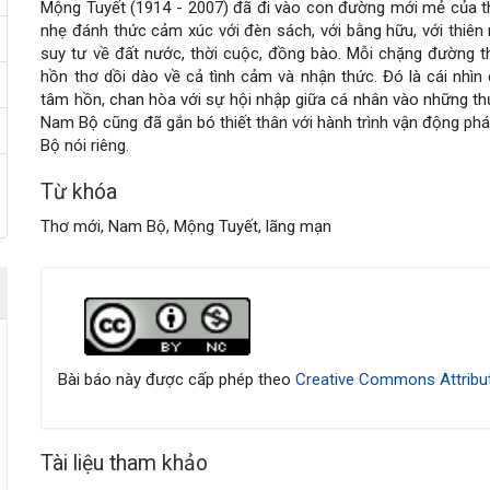
Mộng Tuyết (1914 - 2007) đã đi vào con đường mới mẻ của thơ
dung
nhẹ đánh thức cảm xúc với đèn sách, với bằng hữu, với thiên n
suy tư về đất nước, thời cuộc, đồng bào. Mỗi chặng đường 
chính
hồn thơ dồi dào về cả tình cảm và nhận thức. Đó là cái nhìn
tâm hồn, chan hòa với sự hội nhập giữa cá nhân vào những thự
của
Nam Bộ cũng đã gắn bó thiết thân với hành trình vận động phá
Bộ nói riêng.
bài
Từ khóa
viết
Thơ mới, Nam Bộ, Mộng Tuyết, lãng mạn
Chi
tiết
bài
Bài báo này được cấp phép theo
Creative Commons Attribut
viết
Tài liệu tham khảo