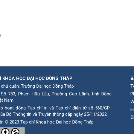
manager.settings.showBlockTitle##
Í KHOA HỌC ĐẠI HỌC ĐỒNG THÁP
B
 chủ quản: Trường Đại học Đồng Tháp
T
: Số 783, Phạm Hữu Lầu, Phường Cao Lãnh, tỉnh Ðồng
P
ệt Nam.
W
ép hoạt động Tạp chí in và Tạp chí điện tử số 560/GP-
E
ủa Bộ Thông tin và Truyền thông cấp ngày 25/11/2022.
Ð
ền © 2023 Tạp chí Khoa học Đại học Đồng Tháp