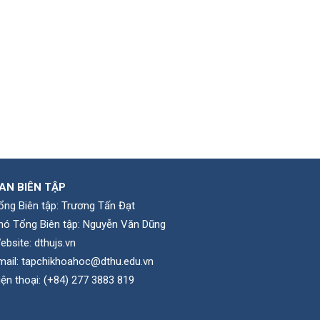
AN BIÊN TẬP
ổng Biên tập: Trương Tấn Đạt
hó Tổng Biên tập: Nguyễn Văn Dũng
ebsite:
dthujs.vn
mail:
tapchikhoahoc@dthu.edu.vn
iện thoại:
(+84) 277 3883 819