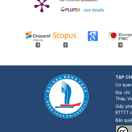
-
see details
##plugins.generic.badges.
0
0
0
TẠP CH
Cơ quan
Địa chỉ
Tháp, Vi
Giấy ph
BTTTT c
Bản quy