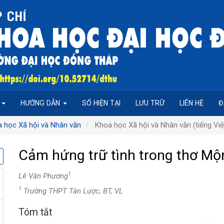
P
HƯỚNG DẪN
SỐ HIỆN TẠI
LƯU TRỮ
LIÊN HỆ
Đ
a học Xã hội và Nhân văn
Khoa học Xã hội và Nhân văn (tiếng Việ
Cảm hứng trữ tình trong thơ Mộ
1
Lê Văn Phương
1
Trường THPT Tân Lược, BT, VL
Tóm tắt
Nội