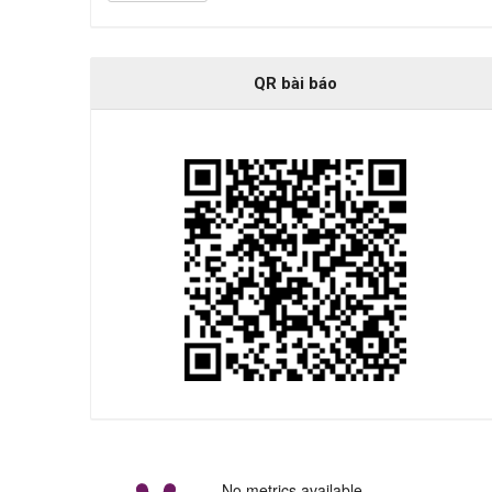
QR bài báo
No metrics available.