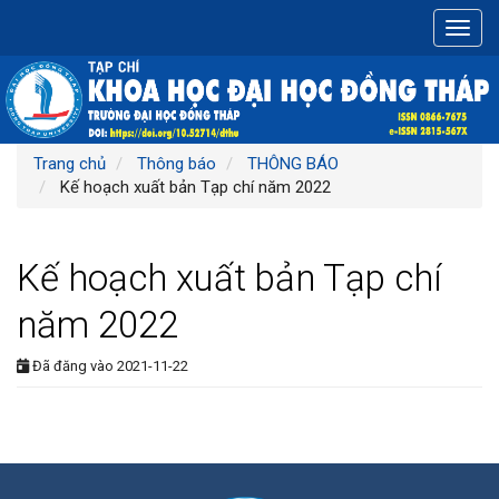
Điều
Toggl
hướng
navig
chính
Nội
dung
chính
Thanh
Trang chủ
Thông báo
THÔNG BÁO
bên
Kế hoạch xuất bản Tạp chí năm 2022
Kế hoạch xuất bản Tạp chí
năm 2022
Đã đăng vào 2021-11-22