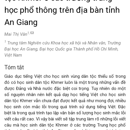
học phổ thông trên địa bàn tỉnh
An Giang
1,
Mai Thị Vân
1
Trung tâm Nghiên cứu Khoa học xã hội và Nhân văn, Trường
Đại học An Giang, Đại học Quốc gia Thành phố Hồ Chí Minh,
Việt Nam
Tóm tắt
Nội
Giáo dục tiếng Việt cho học sinh vùng dân tộc thiểu số trong
dung
đó có học sinh dân tộc Khmer luôn là một trong những vấn đề
được Đảng và Nhà nước đặc biệt coi trọng. Tuy nhiên do một
chính
số nguyên nhân nên kết quả dạy học tiếng Việt cho học sinh
dân tộc Khmer vẫn chưa đạt được kết quả như mong đợi, nhiều
của
học sinh còn mắc lỗi trong quá trình sử dụng tiếng Việt. Đặc
biệt là trong quá trình tạo lập văn bản số lượng học sinh mắc lỗi
bài
viết câu rất cao. Vì vậy bài viết sẽ tập trung làm rõ những lỗi viết
câu mà học sinh dân tộc Khmer ở các trường Trung học phổ