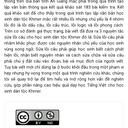
viết
thông trên địa bàn tỉnh An Giang mắc phải trong quá trình tạo
lập văn bản thông qua kết quả khảo sát 183 bài kiểm tra. Kết
quả khảo sát đã cho thấy trong quá trình tạo lập văn bản học
sinh dân tộc Khmer mắc rất nhiều lỗi nhưng chủ yếu là 4 nhóm
lỗi đó là lỗi dấu câu, lỗi cấu trúc, lỗi logic và lỗi phong cách.
Trên cơ sở đánh giá thực trạng, bài viết đã đưa ra 3 nguyên tắc
sửa lỗi câu cho học sinh dân tộc Khmer đó là: Sửa lỗi câu phải
nhằm khắc phục được các nguyên nhân chủ yếu của học sinh
vùng song ngữ; Sửa lỗi câu phải giúp học sinh biết cách phát
hiện lỗi, nhận biết nguyên nhân và cách sửa chữa và sửa câu
phải chú ý đặt câu vào đoạn, bài và mục đích của người viết.
Tuy bài viết mới chỉ dừng lại ở bước khởi đầu trong một phạm vi
hẹp nhưng hy vọng trong một quá trình nghiên cứu khác, chúng
tôi sẽ quay trở lại để tìm hiểu và mở rộng hơn vấn đề nghiên
cứu, góp phần nâng cao hiệu quả dạy học Tiếng Việt cho học
sinh dân tộc Khmer.
Chi
tiết