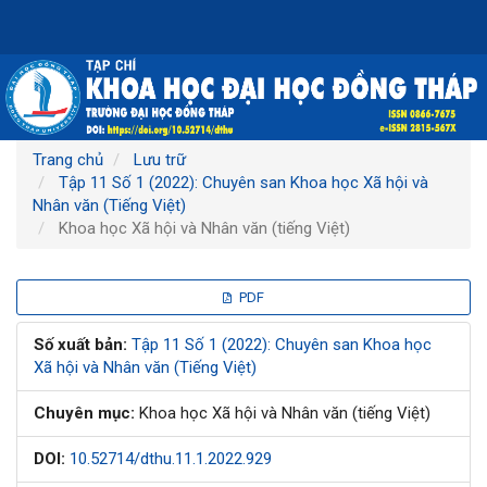
Điều
hướng
chính
Nội
dung
chính
Thanh
Trang chủ
Lưu trữ
bên
Tập 11 Số 1 (2022): Chuyên san Khoa học Xã hội và
Nhân văn (Tiếng Việt)
Khoa học Xã hội và Nhân văn (tiếng Việt)
Thanh
PDF
bên
Số xuất bản:
Tập 11 Số 1 (2022): Chuyên san Khoa học
Xã hội và Nhân văn (Tiếng Việt)
bài
Chuyên mục:
Khoa học Xã hội và Nhân văn (tiếng Việt)
viết
DOI:
10.52714/dthu.11.1.2022.929