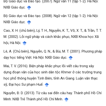
Bộ Giáo dục và Đào tạo. (2007). Ngữ văn 11 (tập 1-2). Hà Nội:
NXB Giáo dục.
Bộ Giáo dục và Đào tạo. (2008). Ngữ văn 12 (tập 1-2). Hà Nội:
NXB Giáo dục.
Cao, X. H. (chủ biên), Lý, T. H., Nguyễn, K. T., Võ, X. T., & Trần, T. T.
M. (2002). Lỗi ngữ pháp và cách khắc phục, NXB Khoa học Xã
hội, Hà Nội.
Lê, A. (Chủ biên), Nguyễn, Q. N., & Bùi, M. T. (2001). Phương pháp
dạy học tiếng Việt. Hà Nội: NXB Giáo dục.
Mai, T. V. (2016). Biện pháp khắc phục lỗi viết câu trong xây
dựng đoạn văn của học sinh dân tộc Khmer ở các trường trung
học phổ thông huyện Tịnh Biên, tỉnh An Giang. Luận văn thạc
sỹ, Đại học Sư phạm Huế.
Nguyễn, Đ. D. (2013). Từ câu sai đến câu hay. Thành phố Hồ Chí
Minh: NXB Trẻ Thành phố Hồ Chí Minh.