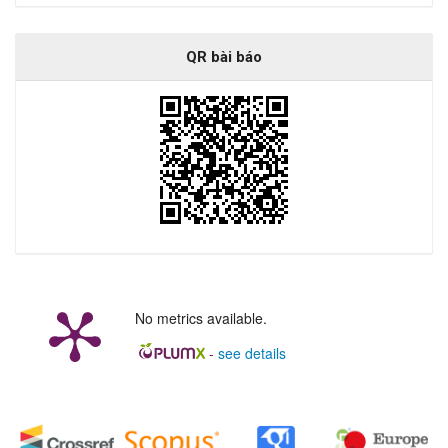
QR bài báo
No metrics available.
-
see details
##plugins.generic.badges.manag