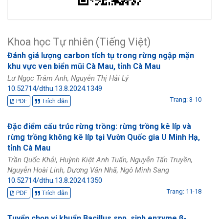
Khoa học Tự nhiên (Tiếng Việt)
Đánh giá lượng carbon tích tụ trong rừng ngập mặn
khu vực ven biển mũi Cà Mau, tỉnh Cà Mau
Lư Ngọc Trâm Anh, Nguyễn Thị Hải Lý
10.52714/dthu.13.8.2024.1349
Trang: 3-10
PDF
Trích dẫn
Đặc điểm cấu trúc rừng trồng: rừng trồng kê líp và
rừng trồng không kê líp tại Vườn Quốc gia U Minh Hạ,
tỉnh Cà Mau
Trần Quốc Khải, Huỳnh Kiệt Anh Tuấn, Nguyễn Tấn Truyền,
Nguyễn Hoài Linh, Dương Văn Nhã, Ngô Minh Sang
10.52714/dthu.13.8.2024.1350
Trang: 11-18
PDF
Trích dẫn
Tuyển chọn vi khuẩn Bacillus spp. sinh enzyme β-