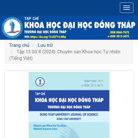
Điều
Toggl
hướng
navig
chính
Nội
dung
chính
Thanh
Trang chủ
Lưu trữ
bên
Tập 13 Số 8 (2024): Chuyên san Khoa học Tự nhiên
(Tiếng Việt)