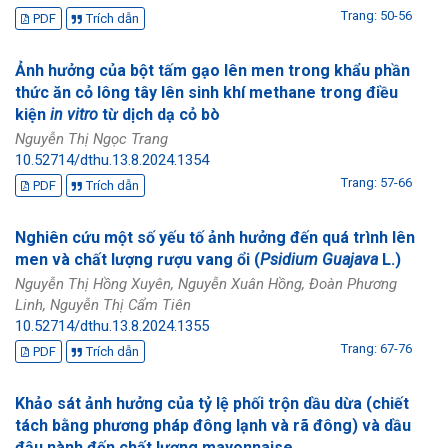
Trang: 50-56
PDF
Trích dẫn
Ảnh hưởng của bột tấm gạo lên men trong khẩu phần
thức ăn cỏ lông tây lên sinh khí methane trong điều
kiện
in vitro
từ dịch dạ cỏ bò
Nguyễn Thị Ngọc Trang
10.52714/dthu.13.8.2024.1354
Trang: 57-66
PDF
Trích dẫn
Nghiên cứu một số yếu tố ảnh hưởng đến quá trình lên
men và chất lượng rượu vang ổi (
Psidium Guajava
L.)
Nguyễn Thị Hồng Xuyên, Nguyễn Xuân Hồng, Đoàn Phương
Linh, Nguyễn Thị Cẩm Tiên
10.52714/dthu.13.8.2024.1355
Trang: 67-76
PDF
Trích dẫn
Khảo sát ảnh hưởng của tỷ lệ phối trộn dầu dừa (chiết
tách bằng phương pháp đông lạnh và rã đông) và dầu
đậu nành đến chất lượng mayonnaise