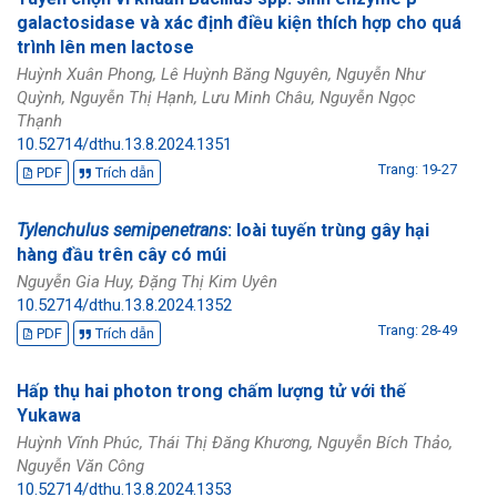
galactosidase và xác định điều kiện thích hợp cho quá
trình lên men lactose
Huỳnh Xuân Phong, Lê Huỳnh Băng Nguyên, Nguyễn Như
Quỳnh, Nguyễn Thị Hạnh, Lưu Minh Châu, Nguyễn Ngọc
Thạnh
10.52714/dthu.13.8.2024.1351
Trang: 19-27
PDF
Trích dẫn
Tylenchulus semipenetrans
: loài tuyến trùng gây hại
hàng đầu trên cây có múi
Nguyễn Gia Huy, Đặng Thị Kim Uyên
10.52714/dthu.13.8.2024.1352
Trang: 28-49
PDF
Trích dẫn
Hấp thụ hai photon trong chấm lượng tử với thế
Yukawa
Huỳnh Vĩnh Phúc, Thái Thị Đăng Khương, Nguyễn Bích Thảo,
Nguyễn Văn Công
10.52714/dthu.13.8.2024.1353