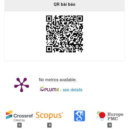
QR bài báo
No metrics available.
-
see details
##plugins.generic.badges.manag
0
0
0