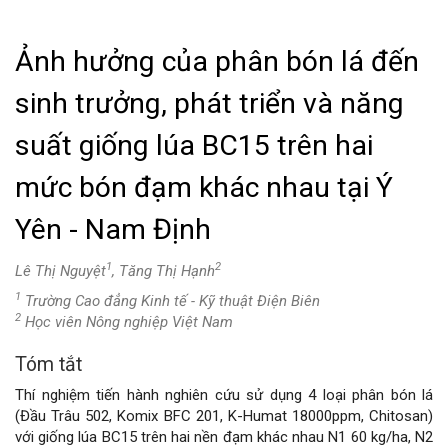
Ảnh hưởng của phân bón lá đến
sinh trưởng, phát triển và năng
suất giống lúa BC15 trên hai
mức bón đạm khác nhau tại Ý
Yên - Nam Định
1
2
Lê Thị Nguyệt
, Tăng Thị Hạnh
1
Trường Cao đẳng Kinh tế - Kỹ thuật Điện Biên
2
Học viên Nông nghiệp Việt Nam
Tóm tắt
Nội
Thí nghiệm tiến hành nghiên cứu sử dụng 4 loại phân bón lá
dung
(Đầu Trâu 502, Komix BFC 201, K-Humat 18000ppm, Chitosan)
với giống lúa BC15 trên hai nền đạm khác nhau N1 60 kg/ha, N2