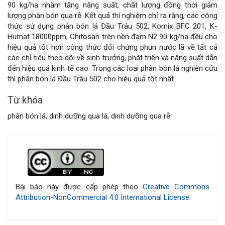
chính
90 kg/ha nhằm tăng năng suất
,
chất lượng đồng thời giảm
lượng phân bón qua rễ
.
Kết quả thí nghiệm chỉ ra rằng, các công
của
thức sử dụng phân bón lá Đầu Trâu 502, Komix BFC 201, K-
Humat 18000ppm, Chitosan trên nền đạm N2 90 kg/ha đều cho
bài
hiệu quả tốt hơn công thức đối chứng phun nước lã về tất cả
các chỉ tiêu theo dõi về sinh trưởng, phát triển và năng suất dẫn
viết
đến hiệu quả kinh tế cao. Trong các loại phân bón lá nghiên cứu
thì phân bón lá Đầu Trâu 502 cho hiệu quả tốt nhất.
Từ khóa
phân bón lá, dinh dưỡng qua lá, dinh dưỡng qua rễ
Chi
tiết
bài
Bài báo này được cấp phép theo
Creative Commons
Attribution-NonCommercial 4.0 International License
.
viết