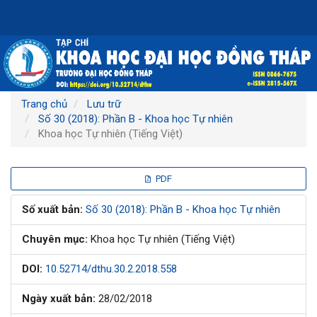
Điều
hướng
chính
Nội
dung
chính
Thanh
Trang chủ
Lưu trữ
bên
Số 30 (2018): Phần B - Khoa học Tự nhiên
Khoa học Tự nhiên (Tiếng Việt)
Thanh
PDF
bên
Số xuất bản:
Số 30 (2018): Phần B - Khoa học Tự nhiên
bài
Chuyên mục:
Khoa học Tự nhiên (Tiếng Việt)
viết
DOI:
10.52714/dthu.30.2.2018.558
Ngày xuất bản:
28/02/2018