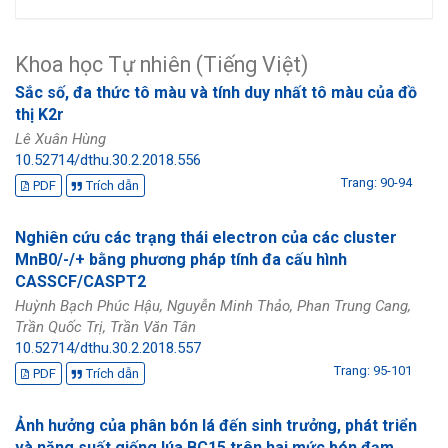
Khoa học Tự nhiên (Tiếng Việt)
Sắc số, đa thức tô màu và tính duy nhất tô màu của đồ
thị K2r
Lê Xuân Hùng
10.52714/dthu.30.2.2018.556
Trang: 90-94
PDF
Trích dẫn
Nghiên cứu các trạng thái electron của các cluster
MnB0/-/+ bằng phương pháp tính đa cấu hình
CASSCF/CASPT2
Huỳnh Bạch Phúc Hậu, Nguyễn Minh Thảo, Phan Trung Cang,
Trần Quốc Trị, Trần Văn Tân
10.52714/dthu.30.2.2018.557
Trang: 95-101
PDF
Trích dẫn
Ảnh hưởng của phân bón lá đến sinh trưởng, phát triển
và năng suất giống lúa BC15 trên hai mức bón đạm