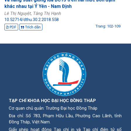
khác nhau tại Ý Yên - Nam Định
Lê Thị Nguyệt, Tăng Thị Hạnh
10.52714/dthu.30.2.2018.558
Trang: 102-109
PDF
Trích dẫn
TẠP CHÍ KHOA HỌC ĐẠI HỌC ĐỒNG THÁP
Cơ quan chủ quản: Trường Đại học Đồng Tháp
Địa chỉ: Số 783, Phạm Hữu Lầu, Phường Cao Lãnh, tỉnh
Ðồng Tháp, Việt Nam.
Giấy phép hoạt động Tạp chí in và Tạp chí điện tử số