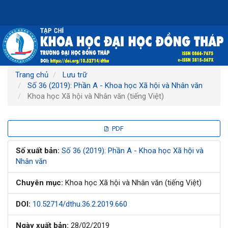
Điều
hướng
chính
Nội
dung
chính
Thanh
Trang chủ
Lưu trữ
bên
Số 36 (2019): Phần A - Khoa học Xã hội và Nhân văn
Khoa học Xã hội và Nhân văn (tiếng Việt)
Thanh
PDF
bên
Số xuất bản:
Số 36 (2019): Phần A - Khoa học Xã hội và
Nhân văn
bài
Chuyên mục:
Khoa học Xã hội và Nhân văn (tiếng Việt)
viết
DOI:
10.52714/dthu.36.2.2019.660
Ngày xuất bản:
28/02/2019