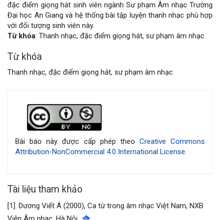
đặc điểm giọng hát sinh viên ngành Sư phạm Âm nhạc Trường
viết
Đại học An Giang và hệ thống bài tập luyện thanh nhạc phù hợp
với đối tượng sinh viên này.
Từ khóa
: Thanh nhạc, đặc điểm giọng hát, sư phạm âm nhạc.
Từ khóa
Thanh nhạc, đặc điểm giọng hát, sư phạm âm nhạc
Chi
tiết
bài
Bài báo này được cấp phép theo
Creative Commons
Attribution-NonCommercial 4.0 International License
.
viết
Tài liệu tham khảo
[1]. Dương Viết Á (2000), Ca từ trong âm nhạc Việt Nam, NXB
Viện Âm nhạc, Hà Nội.