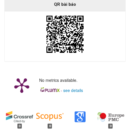
QR bài báo
No metrics available.
-
see details
##plugins.generic.badges.manag
0
0
0