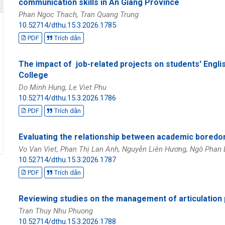
communication skills in An Giang Province
Phan Ngoc Thach, Tran Quang Trung
10.52714/dthu.15.3.2026.1785
PDF
Trích dẫn
The impact of job-related projects on students' Englis
College
Do Minh Hung, Le Viet Phu
10.52714/dthu.15.3.2026.1786
PDF
Trích dẫn
Evaluating the relationship between academic bored
Vo Van Viet, Phan Thị Lan Anh, Nguyễn Liên Hương, Ngô Phan
10.52714/dthu.15.3.2026.1787
PDF
Trích dẫn
Reviewing studies on the management of articulation 
Tran Thuy Nhu Phuong
10.52714/dthu.15.3.2026.1788