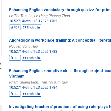
Enhancing English vocabulary through quizizz for prim
Le Thi Truc Le, Le Hong Phuong Thao
10.52714/dthu.15.3.2026.1782
PDF
Trích dẫn
Andragogy in workplace training: A conceptual literat
Nguyen Song Hao
10.52714/dthu.15.3.2026.1783
PDF
Trích dẫn
c,
ác
Enhancing English receptive skills through project-bas
Vietnam
Pham Quang Binh, Tran Thi Kim Quy
10.52714/dthu.15.3.2026.1784
PDF
Trích dẫn
Investigating teachers’ practices of using role-plays 