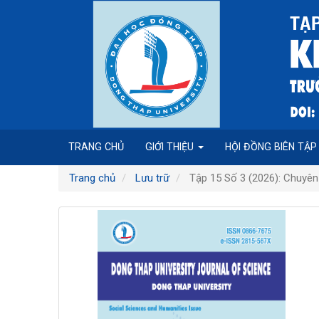
Điều
hướng
chính
Nội
dung
chính
Thanh
bên
TRANG CHỦ
GIỚI THIỆU
HỘI ĐỒNG BIÊN TẬ
Trang chủ
Lưu trữ
Tập 15 Số 3 (2026): Chuyên