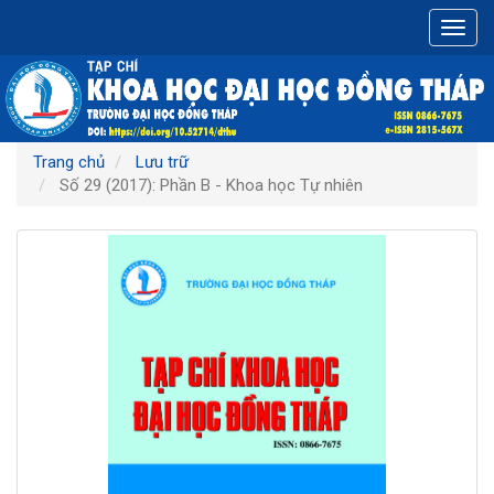
Điều
Toggl
hướng
navig
chính
Nội
dung
chính
Thanh
Trang chủ
Lưu trữ
bên
Số 29 (2017): Phần B - Khoa học Tự nhiên