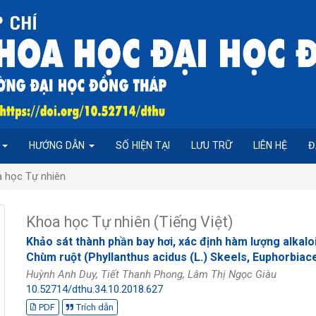
P
HƯỚNG DẪN
SỐ HIỆN TẠI
LƯU TRỮ
LIÊN HỆ
Đ
a học Tự nhiên
Khoa học Tự nhiên (Tiếng Việt)
Khảo sát thành phần bay hơi, xác định hàm lượng alkalo
Chùm ruột (Phyllanthus acidus (L.) Skeels, Euphorbiac
Huỳnh Anh Duy, Tiết Thanh Phong, Lâm Thị Ngọc Giàu
10.52714/dthu.34.10.2018.627
PDF
Trích dẫn