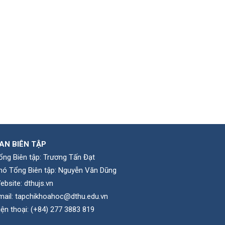
AN BIÊN TẬP
ổng Biên tập: Trương Tấn Đạt
hó Tổng Biên tập: Nguyễn Văn Dũng
ebsite:
dthujs.vn
mail:
tapchikhoahoc@dthu.edu.vn
iện thoại:
(+84) 277 3883 819