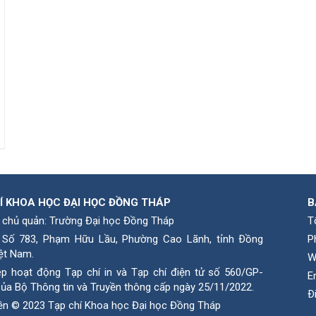
Í KHOA HỌC ĐẠI HỌC ĐỒNG THÁP
B
 chủ quản: Trường Đại học Đồng Tháp
T
: Số 783, Phạm Hữu Lầu, Phường Cao Lãnh, tỉnh Ðồng
P
ệt Nam.
W
ép hoạt động Tạp chí in và Tạp chí điện tử số 560/GP-
E
ủa Bộ Thông tin và Truyền thông cấp ngày 25/11/2022.
Ð
ền © 2023 Tạp chí Khoa học Đại học Đồng Tháp