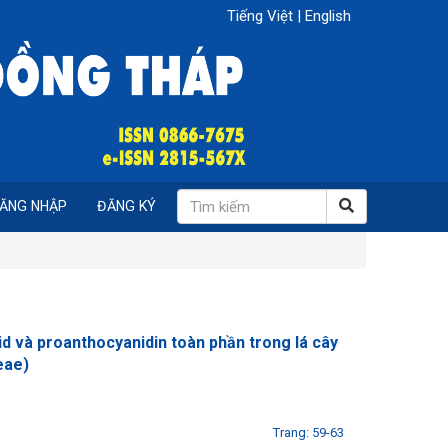
Tiếng Việt
|
English
ĂNG NHẬP
ĐĂNG KÝ
id và proanthocyanidin toàn phần trong lá cây
eae)
Trang: 59-63