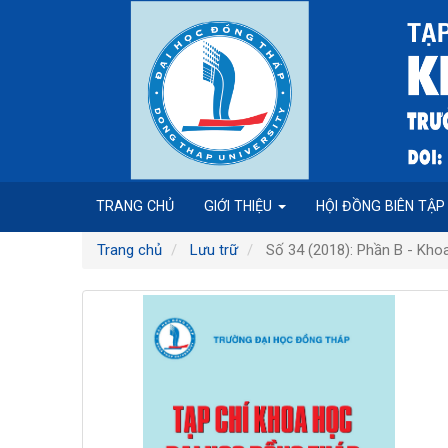
Điều
hướng
chính
Nội
dung
chính
Thanh
bên
TRANG CHỦ
GIỚI THIỆU
HỘI ĐỒNG BIÊN TẬ
Trang chủ
Lưu trữ
Số 34 (2018): Phần B - Kho