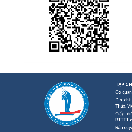
TẠP CH
Cơ quan
Địa chỉ
Tháp, Vi
Giấy ph
BTTTT c
Bản quy