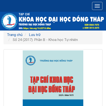
Điều
Toggl
hướng
navig
chính
Nội
dung
chính
Thanh
Trang chủ
Lưu trữ
bên
Số 24 (2017): Phần B - Khoa học Tự nhiên