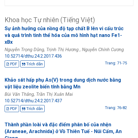
Khoa học Tự nhiên (Tiếng Việt)
Sự ảnh hưởng của nồng độ tạp chất B lên vi cấu trúc
và quá trình tinh thể hóa của mô hình hạt nano Fe1-
xBx
Nguyễn Trọng Dũng, Trịnh Thị Hương , Nguyễn Chính Cương
10.52714/dthu.24.2.2017.436
Trang: 71-75
PDF
Trích dẫn
Khảo sát hấp phụ As(V) trong dung dịch nước bằng
vật liệu zeolite biến tính bằng Mn
Bùi Văn Thắng, Trần Thị Xuân Mai
10.52714/dthu.24.2.2017.437
Trang: 76-82
PDF
Trích dẫn
Thành phần loài và đặc điểm phân bố của nhện
(Araneae, Arachnida) ở Vồ Thiên Tuế - Núi Cấm, An