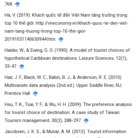
768.
Hà, V. (2019). Khách quốc tế đến Việt Nam tăng trưởng trong
top 10 thế giới. http://vneconomy.vn/khach-quoc-te-den-viet-
nam-tang-truong-trong-top-10-the-gioi-
20191031140630944.htm.
Haider, W., & Ewing, G. O. (1990). A model of tourist choices of
hypothetical Caribbean destinations. Leisure Sciences, 12(1),
33-47.
Hair, J. F., Black, W. C., Babin, B. J., & Anderson, R. E. (2010).
Multivariate data analysis (2nd ed.). Upper Saddle River, NJ:
Prentice Hall.
Hsu, T. K., Tsai, Y. F., & Wu, H. H. (2009). The preference analysis
for tourist choice of destination: A case study of Taiwan.
Tourism management, 30(2), 288-297.
Jacobsen, J. K. S., & Munar, A. M. (2012). Tourist information