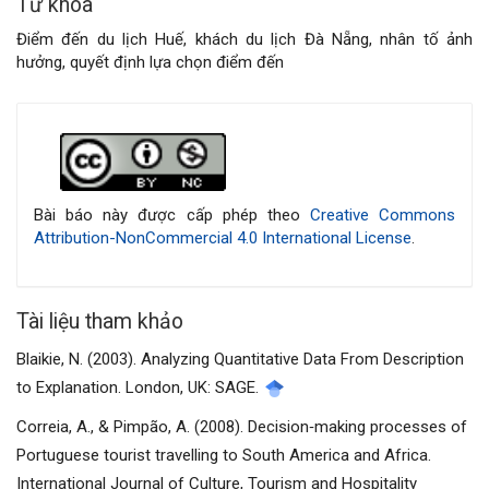
Từ khóa
Điểm đến du lịch Huế, khách du lịch Đà Nẵng, nhân tố ảnh
hưởng, quyết định lựa chọn điểm đến
Chi
tiết
bài
Bài báo này được cấp phép theo
Creative Commons
Attribution-NonCommercial 4.0 International License
.
viết
Tài liệu tham khảo
Blaikie, N. (2003). Analyzing Quantitative Data From Description
to Explanation. London, UK: SAGE.
Correia, A., & Pimpão, A. (2008). Decision‐making processes of
Portuguese tourist travelling to South America and Africa.
International Journal of Culture, Tourism and Hospitality