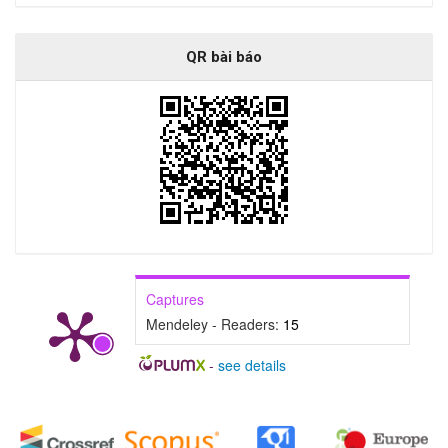
QR bài báo
Captures
Mendeley - Readers:
15
-
see details
##plugins.generic.badges.manag