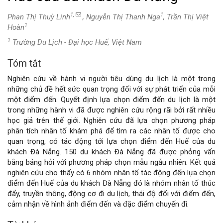
1,
1
Phan Thị Thuỳ Linh
, Nguyễn Thị Thanh Nga
, Trần Thị Việt
1
Hoàn
1
Trường Du Lịch - Đại học Huế, Việt Nam
Tóm tắt
Nội
Nghiên cứu về hành vi người tiêu dùng du lịch là một trong
dung
những chủ đề hết sức quan trọng đối với sự phát triển của mỗi
một điểm đến. Quyết định lựa chọn điểm đến du lịch là một
chính
trong những hành vi đã được nghiên cứu rộng rãi bởi rất nhiều
học giả trên thế giới. Nghiên cứu đã lựa chọn phương pháp
của
phân tích nhân tố khám phá để tìm ra các nhân tố được cho
quan trọng, có tác động tới lựa chọn điểm đến Huế của du
bài
khách Đà Nẵng. 150 du khách Đà Nẵng đã được phỏng vấn
bằng bảng hỏi với phương pháp chọn mẫu ngẫu nhiên. Kết quả
viết
nghiên cứu cho thấy có 6 nhóm nhân tố tác động đến lựa chọn
điểm đến Huế của du khách Đà Nẵng đó là nhóm nhân tố thúc
đẩy, truyền thông, động cơ đi du lịch, thái độ đối với điểm đến,
cảm nhận về hình ảnh điểm đến và đặc điểm chuyến đi.