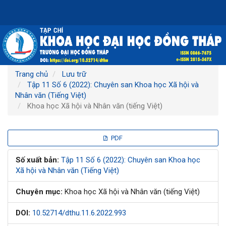
Điều
hướng
chính
Nội
dung
chính
Thanh
Trang chủ
Lưu trữ
bên
Tập 11 Số 6 (2022): Chuyên san Khoa học Xã hội và
Nhân văn (Tiếng Việt)
Khoa học Xã hội và Nhân văn (tiếng Việt)
Thanh
PDF
bên
Số xuất bản:
Tập 11 Số 6 (2022): Chuyên san Khoa học
Xã hội và Nhân văn (Tiếng Việt)
bài
Chuyên mục:
Khoa học Xã hội và Nhân văn (tiếng Việt)
viết
DOI:
10.52714/dthu.11.6.2022.993