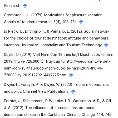
Research.
Crompton, J. L. (1979). Motivations for pleasure vacation.
Annals of tourism research, 6(4), 408-424.
Di Pietro, L., Di Virgilio, F., & Pantano, E. (2012). Social network
for the choice of tourist destination: attitude and behavioural
intention. Journal of Hospitality and Tourism Technology.
Duyên, D. (2019). Việt Nam đón 18 triệu lượt khách quốc tế năm
2019, thu về 726.000 tỷ. Truy cập từ http://vneconomy.vn/viet-
nam-don-18-trieu-luot-khach-quoc-te-nam-2019-thu-ve-
726000-ty-20191229214417225.htm.
Dwyer, L., Forsyth, P., & Dwyer, W. (2020). Tourism economics
and policy. Channel View Publications.
Forster, J., Schuhmann, P. W., Lake, I. R., Watkinson, A. R., & Gill,
J. A. (2012). The influence of hurricane risk on tourist
destination choice in the Caribbean. Climatic Change, 114, 745-