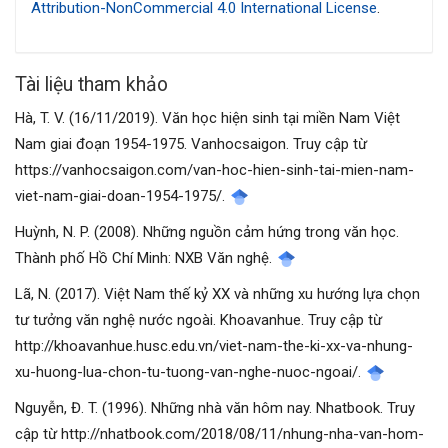
Attribution-NonCommercial 4.0 International License
.
viết
Tài liệu tham khảo
Hà, T. V. (16/11/2019). Văn học hiện sinh tại miền Nam Việt
Nam giai đoạn 1954-1975. Vanhocsaigon. Truy cập từ
https://vanhocsaigon.com/van-hoc-hien-sinh-tai-mien-nam-
viet-nam-giai-doan-1954-1975/.
Huỳnh, N. P. (2008). Những nguồn cảm hứng trong văn học.
Thành phố Hồ Chí Minh: NXB Văn nghệ.
Lã, N. (2017). Việt Nam thế kỷ XX và những xu hướng lựa chọn
tư tưởng văn nghệ nước ngoài. Khoavanhue. Truy cập từ
http://khoavanhue.husc.edu.vn/viet-nam-the-ki-xx-va-nhung-
xu-huong-lua-chon-tu-tuong-van-nghe-nuoc-ngoai/.
Nguyễn, Đ. T. (1996). Những nhà văn hôm nay. Nhatbook. Truy
cập từ http://nhatbook.com/2018/08/11/nhung-nha-van-hom-