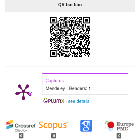
QR bài báo
Captures
Mendeley - Readers:
1
-
see details
##plugins.generic.badges.manag
0
0
0