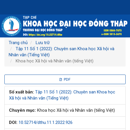
Điều
hướng
chính
Nội
dung
chính
Thanh
Trang chủ
Lưu trữ
bên
Tập 11 Số 1 (2022): Chuyên san Khoa học Xã hội và
Nhân văn (Tiếng Việt)
Khoa học Xã hội và Nhân văn (tiếng Việt)
Thanh
PDF
bên
Số xuất bản:
Tập 11 Số 1 (2022): Chuyên san Khoa học
Xã hội và Nhân văn (Tiếng Việt)
bài
Chuyên mục:
Khoa học Xã hội và Nhân văn (tiếng Việt)
viết
DOI:
10.52714/dthu.11.1.2022.926