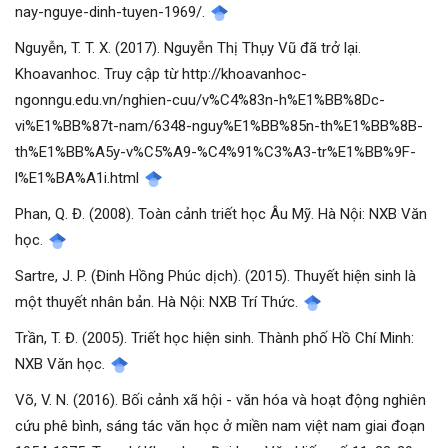
nay-nguye-dinh-tuyen-1969/.
Nguyễn, T. T. X. (2017). Nguyễn Thị Thụy Vũ đã trở lại.
Khoavanhoc. Truy cập từ http://khoavanhoc-
ngonngu.edu.vn/nghien-cuu/v%C4%83n-h%E1%BB%8Dc-
vi%E1%BB%87t-nam/6348-nguy%E1%BB%85n-th%E1%BB%8B-
th%E1%BB%A5y-v%C5%A9-%C4%91%C3%A3-tr%E1%BB%9F-
l%E1%BA%A1i.html
Phan, Q. Đ. (2008). Toàn cảnh triết học Âu Mỹ. Hà Nội: NXB Văn
học.
Sartre, J. P. (Đinh Hồng Phúc dịch). (2015). Thuyết hiện sinh là
một thuyết nhân bản. Hà Nội: NXB Trí Thức.
Trần, T. Đ. (2005). Triết học hiện sinh. Thành phố Hồ Chí Minh:
NXB Văn học.
Võ, V. N. (2016). Bối cảnh xã hội - văn hóa và hoạt động nghiên
cứu phê bình, sáng tác văn học ở miền nam việt nam giai đoạn