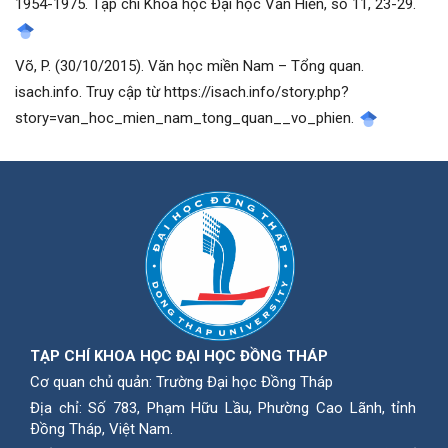
1954-1975. Tạp chí Khoa học Đại học Văn Hiến, số 11, 23-29.
Võ, P. (30/10/2015). Văn học miền Nam – Tổng quan.
isach.info. Truy cập từ https://isach.info/story.php?
story=van_hoc_mien_nam_tong_quan__vo_phien.
TẠP CHÍ KHOA HỌC ĐẠI HỌC ĐỒNG THÁP
Cơ quan chủ quản: Trường Đại học Đồng Tháp
Địa chỉ: Số 783, Phạm Hữu Lầu, Phường Cao Lãnh, tỉnh
Ðồng Tháp, Việt Nam.