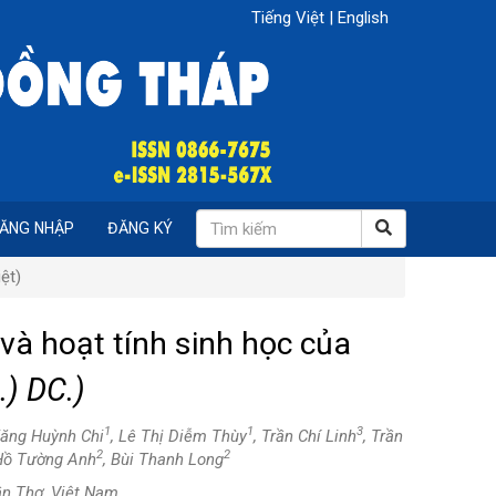
Tiếng Việt
|
English
ĂNG NHẬP
ĐĂNG KÝ
ệt)
à hoạt tính sinh học của
.) DC.)
1
1
3
Tăng Huỳnh Chi
, Lê Thị Diễm Thùy
, Trần Chí Linh
, Trần
2
2
 Hồ Tường Anh
, Bùi Thanh Long
ần Thơ, Việt Nam