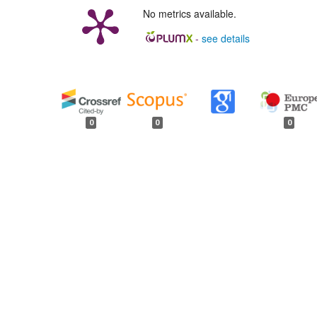
No metrics available.
-
see details
##plugins.generic.badges.
0
0
0