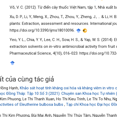
Võ, V. C. (2012). Từ điển cây thuốc Việt Nam, tập 1, Nhà xuất 
Xu, D. P., Li, Y., Meng, X., Zhou, T., Zhou, Y., Zheng, J., ... & Li,
plants: Extraction, assessment and resources. International jou
https://doi.org/10.3390/ijms18010096.
Yeo, Y. L., Chia, Y. Y., Lee, C. H., Sow, H. S., & Yap, W. S. (2014
extraction solvents on in-vitro antimicrobial activity from frui
Pharmaceutical Science, 4(10), 016-023. https://doi.org/10.
t của cùng tác giả
 Hồng Hạnh,
Khảo sát hoạt tính kháng oxi hóa và kháng viêm in vitro
học Đồng Tháp: Tập 10 Số 3 (2021): Chuyên san Khoa học Tự nhiên (
im Phuong, Le Thi Thanh Xuan, Ho Thi Kieu Trinh, Le Thi To Nhu, N
activities of Eleutherine bulbosa bulbs
,
Tạp chí Khoa học Đại học Đồ
m Thị Kim Phượng, Bùi Mai Anh, Nguyễn Thị Thúy Tâm, Nguyễn Thanh