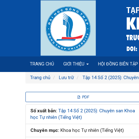
Điều
hướng
chính
Nội
dung
chính
Thanh
bên
TRANG CHỦ
GIỚI THIỆU
HỘI ĐỒNG BIÊN TẬ
Trang chủ
Lưu trữ
Tập 14 Số 2 (2025): Chuyên
Thanh
PDF
bên
Số xuất bản:
Tập 14 Số 2 (2025): Chuyên san Khoa
học Tự nhiên (Tiếng Việt)
bài
Chuyên mục:
Khoa học Tự nhiên (Tiếng Việt)
viết