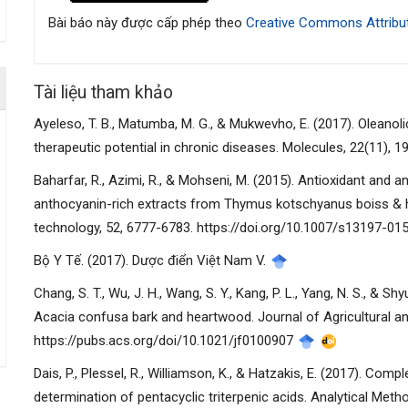
bài
Bài báo này được cấp phép theo
Creative Commons Attribut
viết
Tài liệu tham khảo
Ayeleso, T. B., Matumba, M. G., & Mukwevho, E. (2017). Oleanolic 
therapeutic potential in chronic diseases. Molecules, 22(11),
Baharfar, R., Azimi, R., & Mohseni, M. (2015). Antioxidant and an
anthocyanin-rich extracts from Thymus kotschyanus boiss & h
technology, 52, 6777-6783. https://doi.org/10.1007/s13197-0
Bộ Y Tế. (2017). Dược điển Việt Nam V.
Chang, S. T., Wu, J. H., Wang, S. Y., Kang, P. L., Yang, N. S., & Sh
Acacia confusa bark and heartwood. Journal of Agricultural a
https://pubs.acs.org/doi/10.1021/jf0100907
Dais, P., Plessel, R., Williamson, K., & Hatzakis, E. (2017). 
determination of pentacyclic triterpenic acids. Analytical Met