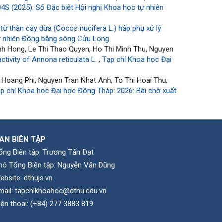
4S (2025): Số Đặc biệt Hội nghị Khoa học tự nhiên
 từ thân cây dừa (Cocos nucifera L.) hấp phụ xử lý
tự nhiên Đồng bằng sông Cửu Long
h Hong, Le Thi Thao Quyen, Ho Thi Minh Thu, Nguyen
tivity of Annona reticulata L.
,
Tạp chí Khoa học Đại
 Hoang Phi, Nguyen Tran Nhat Anh, To Thi Hoai Thu,
p chí Khoa học Đại học Đồng Tháp: 2026: Bài chờ xuất
AN BIÊN TẬP
ổng Biên tập: Trương Tấn Đạt
hó Tổng Biên tập: Nguyễn Văn Dũng
ebsite:
dthujs.vn
mail:
tapchikhoahoc@dthu.edu.vn
iện thoại:
(+84) 277 3883 819