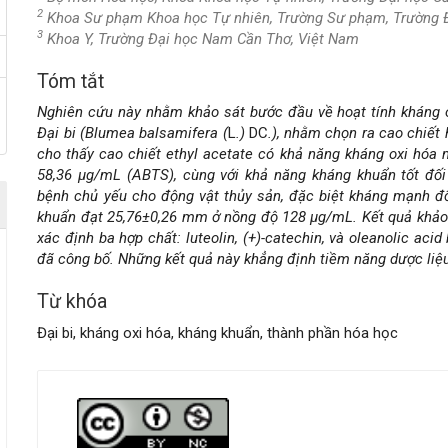
2
Khoa Sư phạm Khoa học Tự nhiên, Trường Sư phạm, Trường 
3
Khoa Y, Trường Đại học Nam Cần Thơ, Việt Nam
Tóm tắt
Nội
Nghiên cứu này nhằm khảo sát bước đầu về hoạt tính kháng o
dung
Đại bi (Blumea balsamifera (
L
.)
DC
.), nhằm chọn ra cao chiết
cho thấy cao chiết ethyl acetate có khả năng kháng oxi hóa mạ
chính
58,36 µg/mL (ABTS), cùng với khả năng kháng khuẩn tốt đối 
bệnh chủ yếu cho động vật thủy sản, đặc biệt kháng mạnh đ
của
khuẩn đạt 25,76±0,26 mm ở nồng độ 128 µg/mL. Kết quả khảo 
xác định ba hợp chất: luteolin, (+)-catechin, và oleanolic ac
bài
đã công bố. Những kết quả này khẳng định tiềm năng dược liệu 
viết
Từ khóa
Đại bi, kháng oxi hóa, kháng khuẩn, thành phần hóa học
Chi
tiết