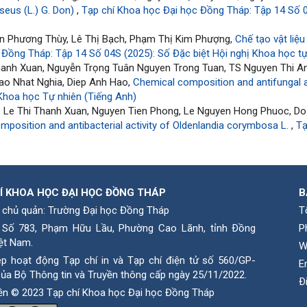
seus (L.) G. Don)
,
Tạp chí Khoa học Đại học Đồng Tháp: Tập 14 Số 0
ễn Phương Thùy, Lê Thị Bạch, Phạm Thị Kim Phượng,
Chế tạo vật liệu
 Đồng Tháp: Tập 14 Số 04S (2025): Số Đặc biệt Hội nghị Khoa học 
hanh Xuan, Nguyễn Trọng Tuân Nguyen Trong Tuan, TS Nguyen Thi An
Cao Nhat Nghia, Diep Anh Hao,
Chemical composition and antifungal ac
Khoa học Tự nhiên (Tiếng Anh)
TS Le Thi Thanh Xuan, Nguyen Tien Phong, Le Nguyen Hong Phuoc, Do
mposition and antibacterial activity of Oldenlandia corymbosa L.
,
Tạ
Í KHOA HỌC ĐẠI HỌC ĐỒNG THÁP
B
 chủ quản: Trường Đại học Đồng Tháp
T
: Số 783, Phạm Hữu Lầu, Phường Cao Lãnh, tỉnh Ðồng
P
ệt Nam.
W
ép hoạt động Tạp chí in và Tạp chí điện tử số 560/GP-
E
ủa Bộ Thông tin và Truyền thông cấp ngày 25/11/2022.
Ð
ền © 2023 Tạp chí Khoa học Đại học Đồng Tháp