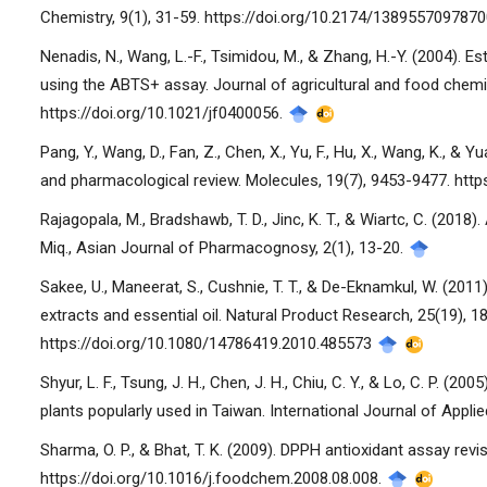
Chemistry, 9(1), 31-59. https://doi.org/10.2174/13895570978
Nenadis, N., Wang, L.-F., Tsimidou, M., & Zhang, H.-Y. (2004). 
using the ABTS+ assay. Journal of agricultural and food chemi
https://doi.org/10.1021/jf0400056.
Pang, Y., Wang, D., Fan, Z., Chen, X., Yu, F., Hu, X., Wang, K., 
and pharmacological review. Molecules, 19(7), 9453-9477. ht
Rajagopala, M., Bradshawb, T. D., Jinc, K. T., & Wiartc, C. (20
Miq., Asian Journal of Pharmacognosy, 2(1), 13-20.
Sakee, U., Maneerat, S., Cushnie, T. T., & De-Eknamkul, W. (2011
extracts and essential oil. Natural Product Research, 25(19), 1
https://doi.org/10.1080/14786419.2010.485573
Shyur, L. F., Tsung, J. H., Chen, J. H., Chiu, C. Y., & Lo, C. P. (
plants popularly used in Taiwan. International Journal of Appli
Sharma, O. P., & Bhat, T. K. (2009). DPPH antioxidant assay rev
https://doi.org/10.1016/j.foodchem.2008.08.008.