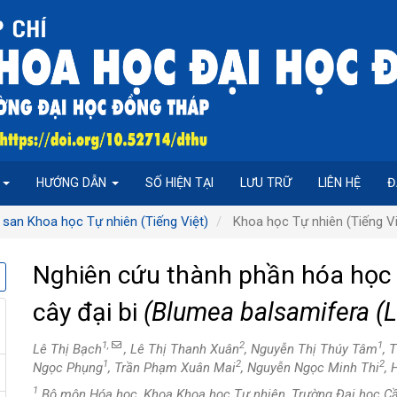
P
HƯỚNG DẪN
SỐ HIỆN TẠI
LƯU TRỮ
LIÊN HỆ
Đ
 san Khoa học Tự nhiên (Tiếng Việt)
Khoa học Tự nhiên (Tiếng Vi
Nghiên cứu thành phần hóa học v
cây đại bi
(Blumea balsamifera (L
1,
2
1
Lê Thị Bạch
, Lê Thị Thanh Xuân
, Nguyễn Thị Thúy Tâm
, 
1
2
2
Ngọc Phụng
, Trần Phạm Xuân Mai
, Nguyễn Ngọc Minh Thi
,
1
Bộ môn Hóa học, Khoa Khoa học Tự nhiên, Trường Đại học C