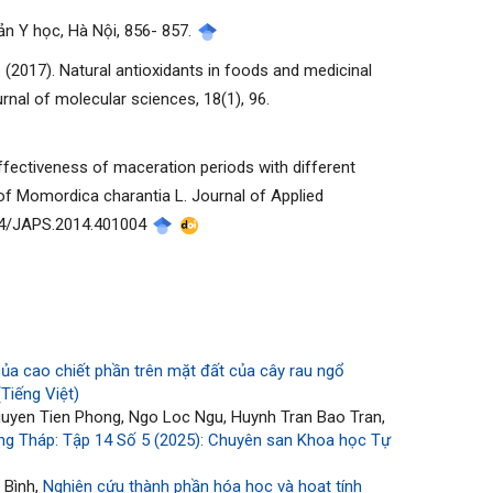
bản Y học, Hà Nội, 856- 857.
 H. B. (2017). Natural antioxidants in foods and medicinal
rnal of molecular sciences, 18(1), 96.
). Effectiveness of maceration periods with different
t of Momordica charantia L. Journal of Applied
7324/JAPS.2014.401004
 của cao chiết phần trên mặt đất của cây rau ngổ
Tiếng Việt)
guyen Tien Phong, Ngo Loc Ngu, Huynh Tran Bao Tran,
ng Tháp: Tập 14 Số 5 (2025): Chuyên san Khoa học Tự
 Bình,
Nghiên cứu thành phần hóa học và hoạt tính