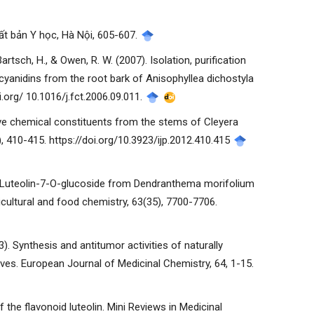
uất bản Y học, Hà Nội, 605-607.
, Bartsch, H., & Owen, R. W. (2007). Isolation, purification
rocyanidins from the root bark of Anisophyllea dichostyla
i.org/ 10.1016/j.fct.2006.09.011.
dative chemical constituents from the stems of Cleyera
, 410-415. https://doi.org/10.3923/ijp.2012.410.415
in and Luteolin-7-O-glucoside from Dendranthema morifolium
icultural and food chemistry, 63(35), 7700-7706.
2013). Synthesis and antitumor activities of naturally
tives. European Journal of Medicinal Chemistry, 64, 1-15.
f the flavonoid luteolin. Mini Reviews in Medicinal