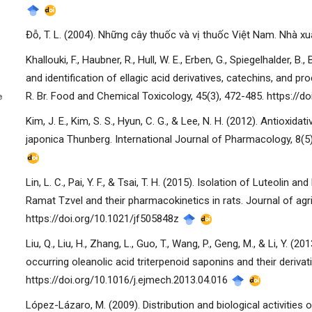
Đỗ, T. L. (2004). Những cây thuốc và vị thuốc Việt Nam. Nhà x
Khallouki, F., Haubner, R., Hull, W. E., Erben, G., Spiegelhalder, B.
manager.settings.showBlockTitle##
and identification of ellagic acid derivatives, catechins, and p
R. Br. Food and Chemical Toxicology, 45(3), 472-485. https://do
Kim, J. E., Kim, S. S., Hyun, C. G., & Lee, N. H. (2012). Antioxi
japonica Thunberg. International Journal of Pharmacology, 8(5)
Lin, L. C., Pai, Y. F., & Tsai, T. H. (2015). Isolation of Luteol
Ramat Tzvel and their pharmacokinetics in rats. Journal of agr
https://doi.org/10.1021/jf505848z
Liu, Q., Liu, H., Zhang, L., Guo, T., Wang, P., Geng, M., & Li, Y. (
occurring oleanolic acid triterpenoid saponins and their deriva
https://doi.org/10.1016/j.ejmech.2013.04.016
López-Lázaro, M. (2009). Distribution and biological activities o