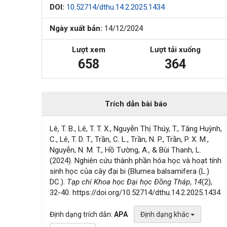
DOI:
10.52714/dthu.14.2.2025.1434
Ngày xuất bản:
14/12/2024
Lượt xem
Lượt tải xuống
658
364
Trích dẫn bài báo
Lê, T. B., Lê, T. T. X., Nguyễn Thị Thúy, T., Tăng Huỳnh,
C., Lê, T. D. T., Trần, C. L., Trần, N. P., Trần, P. X. M.,
Nguyễn, N. M. T., Hồ Tường, A., & Bùi Thanh, L.
(2024). Nghiên cứu thành phần hóa học và hoạt tính
sinh học của cây đại bi (Blumea balsamifera (L.)
DC.).
Tạp chí Khoa học Đại học Đồng Tháp
,
14
(2),
32-40. https://doi.org/10.52714/dthu.14.2.2025.1434
Định dạng trích dẫn:
APA
Định dạng khác