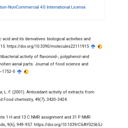
ion-NonCommercial 4.0 International License
.
acid and its derivatives: biological activities and
 1915. https://doi.org/10.3390/molecules22111915
tibacterial activity of flavonoid-, polyphenol-and
ohen aerial parts. Journal of food science and
15-1752-0
yur, L. F. (2001). Antioxidant activity of extracts from
nd Food chemistry, 49(7), 3420-3424.
Complete 1 H and 13 C NMR assignment and 31 P NMR
hods, 9(6), 949-957. https://doi.org/10.1039/C6AY02565J