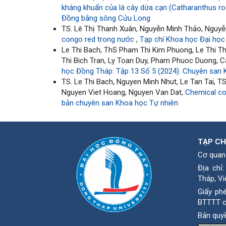
kháng khuẩn của lá cây dừa cạn (Catharanthus ro
Đồng bằng sông Cửu Long
TS. Lê Thị Thanh Xuân, Nguyễn Minh Thảo, Nguy
congo red trong nước
,
Tạp chí Khoa học Đại học
Le Thi Bach, ThS Pham Thi Kim Phuong, Le Thi T
Thi Bich Tran, Ly Toan Duy, Pham Phuoc Duong, 
học Đồng Tháp: Tập 13 Số 5 (2024): Chuyên san 
TS. Le Thi Bach, Nguyen Minh Nhut, Le Tan Tai, 
Nguyen Viet Hoang, Nguyen Van Dat,
Chemical co
bản chuyên san Khoa học Tự nhiên
TẠP CH
Cơ quan
Địa chỉ
Tháp, Vi
Giấy ph
BTTTT c
Bản quy