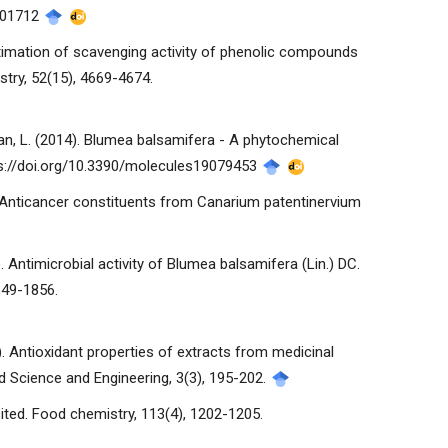
7001712
Estimation of scavenging activity of phenolic compounds
stry, 52(15), 4669-4674.
& Yuan, L. (2014). Blumea balsamifera - A phytochemical
tps://doi.org/10.3390/molecules19079453
18). Anticancer constituents from Canarium patentinervium
). Antimicrobial activity of Blumea balsamifera (Lin.) DC.
849-1856.
2005). Antioxidant properties of extracts from medicinal
ed Science and Engineering, 3(3), 195-202.
isited. Food chemistry, 113(4), 1202-1205.